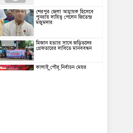
শেরপুর জেলা আহ্বায়ক হিসেবে
পুনরায় দায়িত্ব পেলেন জিতেন্দ্র
মজুমদার
মিজান হত্যার সাথে জড়িতদের
গ্রেফতারের দাবিতে মানববন্ধন
কালাই পৌর নির্বাচন মেয়র
পদপ্রার্থী আনিসুর রহমান
তালুকদারের সমর্থনে বিশাল কর্মী
সমাবেশ
রবীন্দ্রনাথের ৮৫তম মৃত্যুবার্ষিকীতে
ঢাকায় ‘ইতি রবিস্মরণে’ আয়োজন
ন্যায়বিচার ও নিরাপত্তার দাবিতে
কঠোর আন্দোলনের সূচনা