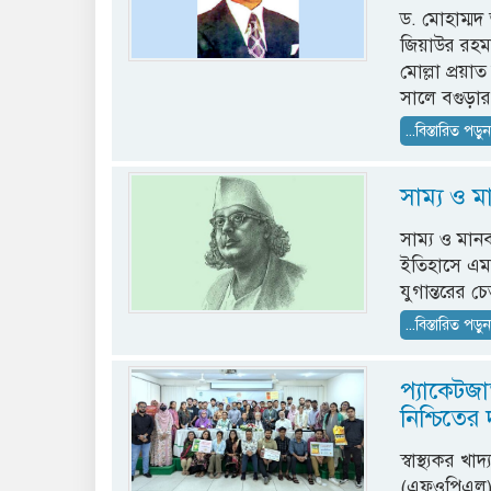
ড. মোহাম্মদ 
জিয়াউর রহম
মোল্লা প্রয়
সালে বগুড়া
...বিস্তারিত পড়ু
সাম্য ও 
সাম্য ও মান
ইতিহাসে এমন
যুগান্তরের 
...বিস্তারিত পড়ু
প্যাকেটজ
নিশ্চিতের
স্বাস্থ্যকর খ
(এফওপিএল) 