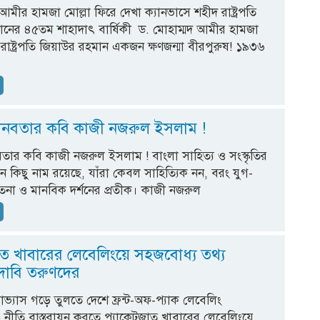
আমীর হামজা মোল্লা ফিরে দেখা ক্যানভাসে শহীদ রাষ্ট্রপতি
ানের ৪৫তম শাহাদাৎ বার্ষিকী ড. মোহাম্মদ আমীর হামজা
াত রাষ্ট্রপতি জিয়াউর রহমান একজন ক্ষণজন্মা বীরপুরুষ! ১৯৩৬
র
ন
মানবতার কবি কাজী নজরুল ইসলাম !
বতার কবি কাজী নজরুল ইসলাম ! বাংলা সাহিত্য ও সংস্কৃতির
 কিছু নাম রয়েছে, যাঁরা কেবল সাহিত্যিক নন, বরং যুগ-
চেতনা ও মানবিক দর্শনের প্রতীক। কাজী নজরুল
ন
াত খাবারের লেবেলিংয়ে সহজবোধ্য তথ্য
 দাবি তরুণদের
াদ্যাভ্যাস গড়ে তুলতে দেশে ফ্রন্ট-অফ-প্যাক লেবেলিং
নীতি বাস্তবায়ন করতে প্যাকেটজাত খাবারের লেবেলিংয়ে