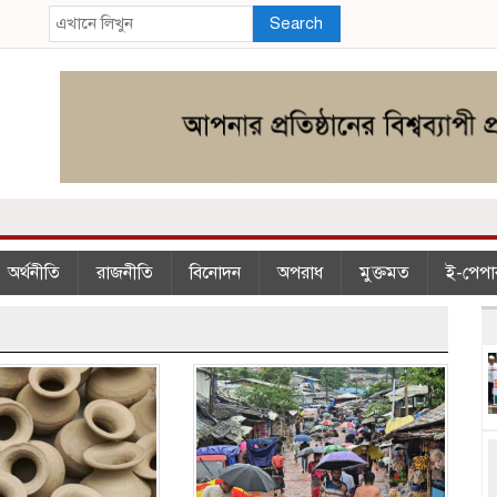
Search
অর্থনীতি
রাজনীতি
বিনোদন
অপরাধ
মুক্তমত
ই-পেপা