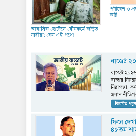
পরিবেশ ও প্রক
করি
আবাসিক হোটেলে যৌনকর্মে জড়িত
নারীরা: কেন এই পথে!
বাজেট ২০
বাজেট ২০২৬-
বাজার নিয়ন্
নিরাপত্তা, 
প্রধান নীতি
...বিস্তারিত পড়ু
ফিরে দেখা
৪৫তম শাহা