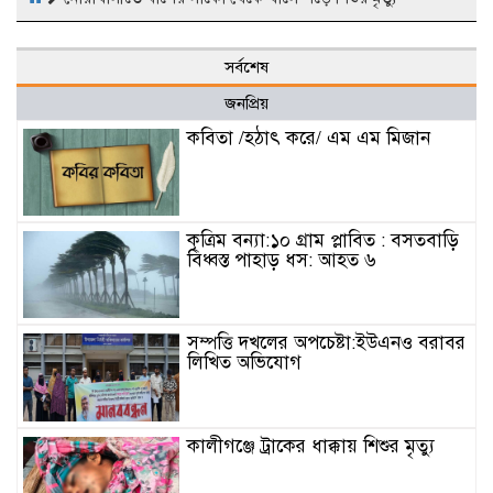
সর্বশেষ
জনপ্রিয়
কবিতা /হঠাৎ করে/ এম এম মিজান
কৃত্রিম বন্যা:১০ গ্রাম প্লাবিত : বসতবাড়ি
বিধ্বস্ত পাহাড় ধস: আহত ৬
সম্পত্তি দখলের অপচেষ্টা:ইউএনও বরাবর
লিখিত অভিযোগ
কালীগঞ্জে ট্রাকের ধাক্কায় শিশুর মৃত্যু