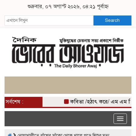
শুক্রবার, ০৭ অগাস্ট ২০২৬, ০৪:২১ পূর্বাহ্ন
Search
সর্বশেষ :
কবিতা /হঠাৎ করে/ এম এম মিজ
Toggle
naviga
নোয়াখালীতে বাঁশের সাঁকো থেকে খালে পড়ে শিশুর মৃত্যু