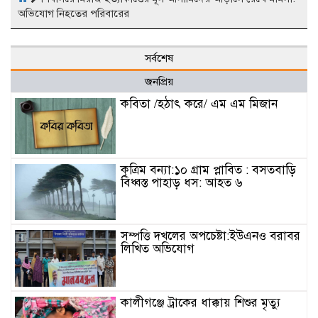
অভিযোগ নিহতের পরিবারের
সর্বশেষ
জনপ্রিয়
কবিতা /হঠাৎ করে/ এম এম মিজান
কৃত্রিম বন্যা:১০ গ্রাম প্লাবিত : বসতবাড়ি
বিধ্বস্ত পাহাড় ধস: আহত ৬
সম্পত্তি দখলের অপচেষ্টা:ইউএনও বরাবর
লিখিত অভিযোগ
কালীগঞ্জে ট্রাকের ধাক্কায় শিশুর মৃত্যু