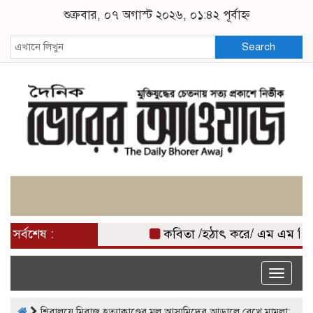
শুক্রবার, ০৭ অগাস্ট ২০২৬, ০১:৪২ পূর্বাহ্ন
Search
সর্বশেষ :
কবিতা /হঠাৎ করে/ এম এম মিজ
Toggle
naviga
শিবালয়ে মিরাজ হত্যাকাণ্ডের মূল আসামিদের আড়ালে রেখে মামলা: