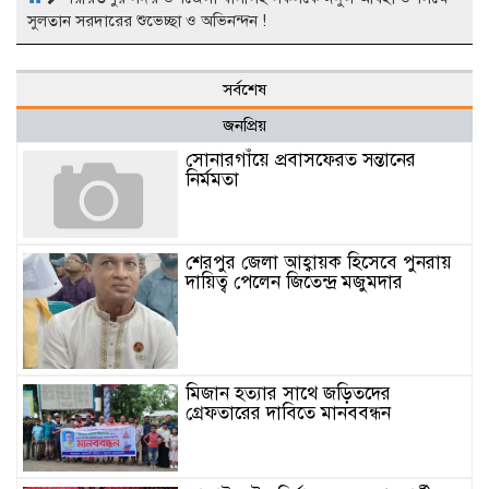
সুলতান সরদারের শুভেচ্ছা ও অভিনন্দন !
সর্বশেষ
জনপ্রিয়
সোনারগাঁয়ে প্রবাসফেরত সন্তানের
নির্মমতা
শেরপুর জেলা আহ্বায়ক হিসেবে পুনরায়
দায়িত্ব পেলেন জিতেন্দ্র মজুমদার
মিজান হত্যার সাথে জড়িতদের
গ্রেফতারের দাবিতে মানববন্ধন