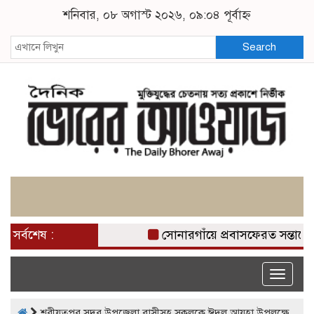
শনিবার, ০৮ অগাস্ট ২০২৬, ০৯:০৪ পূর্বাহ্ন
Search
সর্বশেষ :
সোনারগাঁয়ে প্রবাসফেরত সন্তানের
Toggle
naviga
শরীয়তপুর সদর উপজেলা বাসীসহ সকলকে ঈদুল আযহা উপলক্ষে