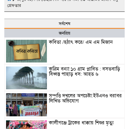
গ্রেফতার
সর্বশেষ
জনপ্রিয়
কবিতা /হঠাৎ করে/ এম এম মিজান
কৃত্রিম বন্যা:১০ গ্রাম প্লাবিত : বসতবাড়ি
বিধ্বস্ত পাহাড় ধস: আহত ৬
সম্পত্তি দখলের অপচেষ্টা:ইউএনও বরাবর
লিখিত অভিযোগ
কালীগঞ্জে ট্রাকের ধাক্কায় শিশুর মৃত্যু