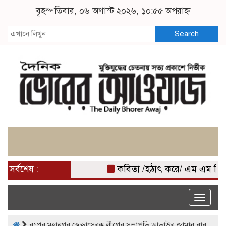
বৃহস্পতিবার, ০৬ অগাস্ট ২০২৬, ১০:৫৫ অপরাহ্ন
Search
সর্বশেষ :
কবিতা /হঠাৎ করে/ এম এম মিজ
Toggle
naviga
রংপুর মহানগর স্বেচ্ছাসেবক লীগের সভাপতি আতাউর জামান বাবু