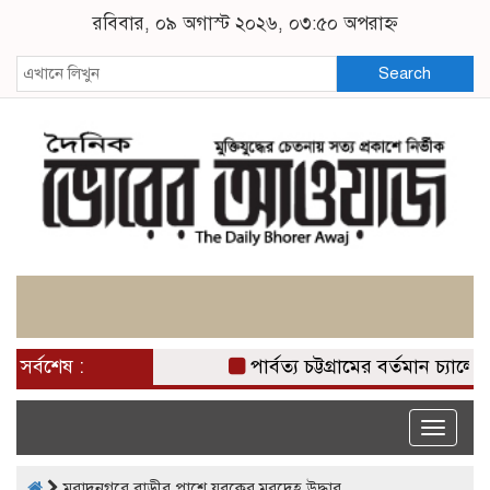
রবিবার, ০৯ অগাস্ট ২০২৬, ০৩:৫০ অপরাহ্ন
Search
সর্বশেষ :
পার্বত্য চট্টগ্রামের বর্তমান চ্য
Toggle
naviga
মুরাদনগরে বাড়ীর পাশে যুবকের মরদেহ উদ্ধার