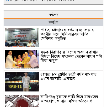
সর্বশেষ
জনপ্রিয়
পার্বত্য চট্টগ্রামের বর্তমান চ্যালেঞ্জ ও
করণীয় নিয়ে সিসিআরএসবিডির
সেমিনার অনুষ্ঠিত
সড়ক নিরাপত্তায় বিশেষ অবদান রাখায়
নিসচা বিশেষ সম্মাননা পেলেন লায়ন গনি
মিয়া বাবুল
রংপুরে ৮ম শ্রেণীর ছাত্রী ধর্ষণ মামলার
প্রধান আসামি গ্রেফতার
কালিগঞ্জে বৃদ্ধাকে লাঠি দিয়ে মারধরের
অভিযোগ, থানায় লিখিত অভিযোগ