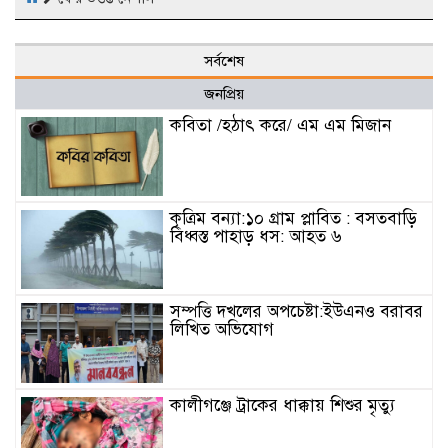
সর্বশেষ
জনপ্রিয়
কবিতা /হঠাৎ করে/ এম এম মিজান
কৃত্রিম বন্যা:১০ গ্রাম প্লাবিত : বসতবাড়ি
বিধ্বস্ত পাহাড় ধস: আহত ৬
সম্পত্তি দখলের অপচেষ্টা:ইউএনও বরাবর
লিখিত অভিযোগ
কালীগঞ্জে ট্রাকের ধাক্কায় শিশুর মৃত্যু