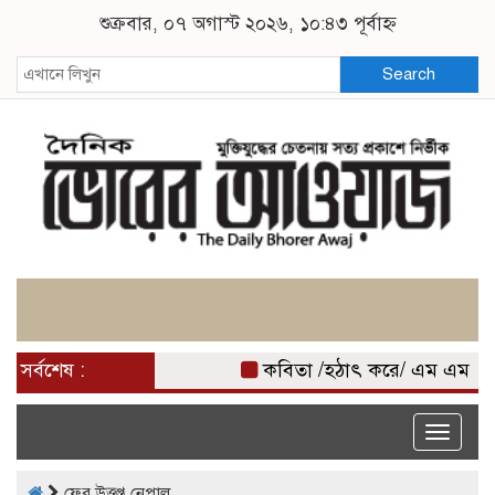
শুক্রবার, ০৭ অগাস্ট ২০২৬, ১০:৪৩ পূর্বাহ্ন
Search
সর্বশেষ :
কবিতা /হঠাৎ করে/ এম এম মি
Toggle
naviga
ফের উত্তপ্ত নেপাল