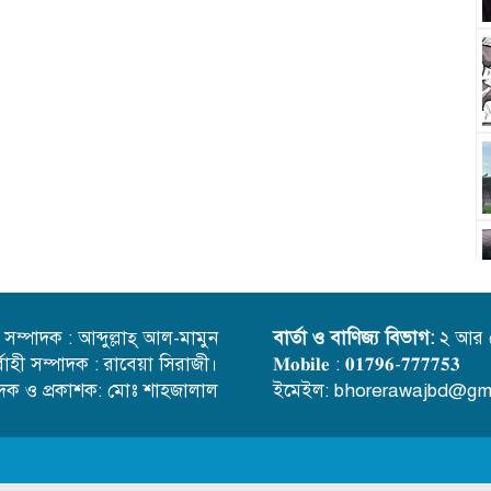
্ত সম্পাদক : আব্দুল্লাহ্ আল-মামুন
বার্তা ও বাণিজ্য বিভাগ:
২ আর 
র্বাহী সম্পাদক : রাবেয়া সিরাজী।
𝐌𝐨𝐛𝐢𝐥𝐞 : 𝟎𝟏𝟕𝟗𝟔-𝟕𝟕𝟕𝟕𝟓𝟑
াদক ও প্রকাশক: মোঃ শাহজালাল
ইমেইল: bhorerawajbd@gm