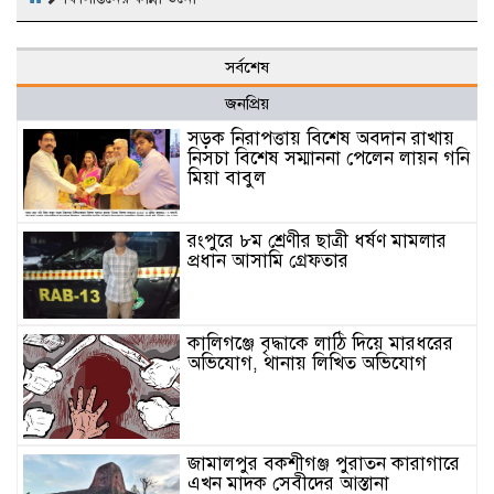
সর্বশেষ
জনপ্রিয়
সড়ক নিরাপত্তায় বিশেষ অবদান রাখায়
নিসচা বিশেষ সম্মাননা পেলেন লায়ন গনি
মিয়া বাবুল
রংপুরে ৮ম শ্রেণীর ছাত্রী ধর্ষণ মামলার
প্রধান আসামি গ্রেফতার
কালিগঞ্জে বৃদ্ধাকে লাঠি দিয়ে মারধরের
অভিযোগ, থানায় লিখিত অভিযোগ
জামালপুর বকশীগঞ্জ পুরাতন কারাগারে
এখন মাদক সেবীদের আস্তানা