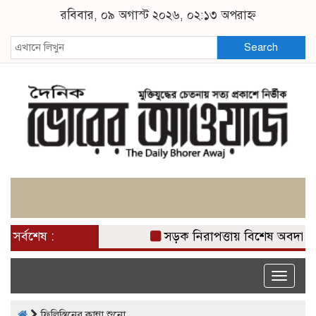
রবিবার, ০৯ অগাস্ট ২০২৬, ০২:১৩ অপরাহ্ন
Search
সর্বশেষ :
সড়ক নিরাপত্তায় বিশেষ অবদান র
Toggle
naviga
ফিলিস্তিনের কান্না শুনো