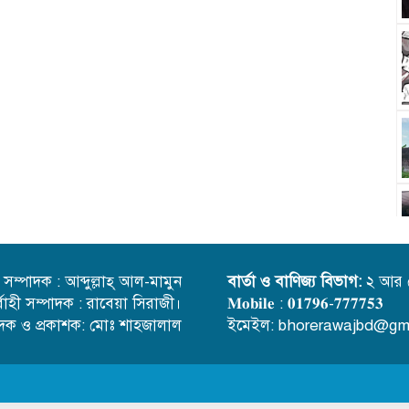
্ত সম্পাদক : আব্দুল্লাহ্ আল-মামুন
বার্তা ও বাণিজ্য বিভাগ:
২ আর 
র্বাহী সম্পাদক : রাবেয়া সিরাজী।
𝐌𝐨𝐛𝐢𝐥𝐞 : 𝟎𝟏𝟕𝟗𝟔-𝟕𝟕𝟕𝟕𝟓𝟑
াদক ও প্রকাশক: মোঃ শাহজালাল
ইমেইল: bhorerawajbd@gm