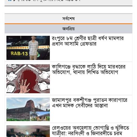
সর্বশেষ
জনপ্রিয়
রংপুরে ৮ম শ্রেণীর ছাত্রী ধর্ষণ মামলার
প্রধান আসামি গ্রেফতার
কালিগঞ্জে বৃদ্ধাকে লাঠি দিয়ে মারধরের
অভিযোগ, থানায় লিখিত অভিযোগ
জামালপুর বকশীগঞ্জ পুরাতন কারাগারে
এখন মাদক সেবীদের আস্তানা
রেলওয়ের অবহেলায় ভোগান্তি ও ঝুঁকিতে
যাত্রীরা: নরসিংদী ও জিনারদীতে চরম