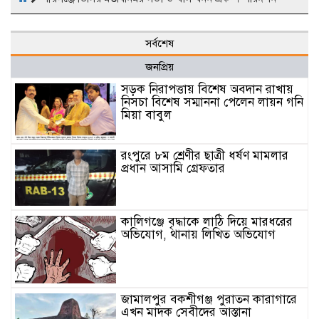
সর্বশেষ
জনপ্রিয়
সড়ক নিরাপত্তায় বিশেষ অবদান রাখায়
নিসচা বিশেষ সম্মাননা পেলেন লায়ন গনি
মিয়া বাবুল
রংপুরে ৮ম শ্রেণীর ছাত্রী ধর্ষণ মামলার
প্রধান আসামি গ্রেফতার
কালিগঞ্জে বৃদ্ধাকে লাঠি দিয়ে মারধরের
অভিযোগ, থানায় লিখিত অভিযোগ
জামালপুর বকশীগঞ্জ পুরাতন কারাগারে
এখন মাদক সেবীদের আস্তানা