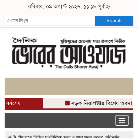
রবিবার, ০৯ অগাস্ট ২০২৬, ১১:১৮ পূর্বাহ্ন
Search
সর্বশেষ :
সড়ক নিরাপত্তায় বিশেষ অবদান র
Toggle
naviga
পীরগঞ্জে ডিসির মতবিনিময় সভা ও খাল খনন প্রকল্প পরিদর্শন