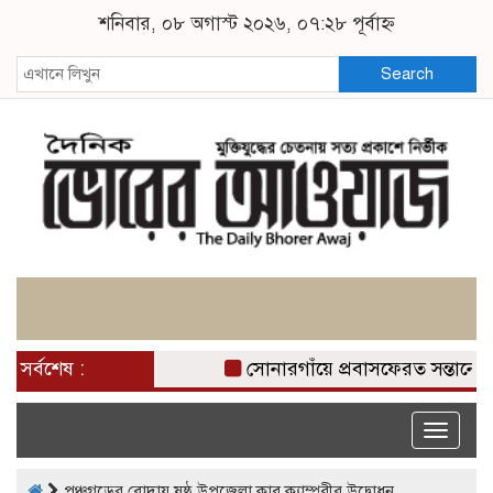
শনিবার, ০৮ অগাস্ট ২০২৬, ০৭:২৮ পূর্বাহ্ন
Search
সর্বশেষ :
সোনারগাঁয়ে প্রবাসফেরত সন্তানের 
Toggle
naviga
পঞ্চগড়ের বোদায় ষষ্ঠ উপজেলা কাব ক্যাম্পুরীর উদ্বোধন