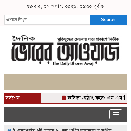
শুক্রবার, ০৭ অগাস্ট ২০২৬, ০১:০২ পূর্বাহ্ন
Search
সর্বশেষ :
কবিতা /হঠাৎ করে/ এম এম মিজ
Toggle
naviga
নোয়াখালীর ৬টি আসনে ৬২ জন প্রার্থীর মনোনয়নপত্র দাখিল