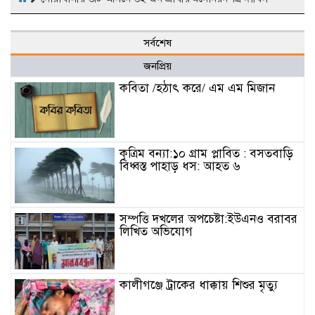
সর্বশেষ
জনপ্রিয়
কবিতা /হঠাৎ করে/ এম এম মিজান
কৃত্রিম বন্যা:১০ গ্রাম প্লাবিত : বসতবাড়ি
বিধ্বস্ত পাহাড় ধস: আহত ৬
সম্পত্তি দখলের অপচেষ্টা:ইউএনও বরাবর
লিখিত অভিযোগ
কালীগঞ্জে ট্রাকের ধাক্কায় শিশুর মৃত্যু