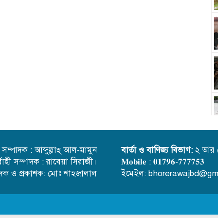
্ত সম্পাদক : আব্দুল্লাহ্ আল-মামুন
বার্তা ও বাণিজ্য বিভাগ:
২ আর 
র্বাহী সম্পাদক : রাবেয়া সিরাজী।
𝐌𝐨𝐛𝐢𝐥𝐞 : 𝟎𝟏𝟕𝟗𝟔-𝟕𝟕𝟕𝟕𝟓𝟑
াদক ও প্রকাশক: মোঃ শাহজালাল
ইমেইল: bhorerawajbd@gm