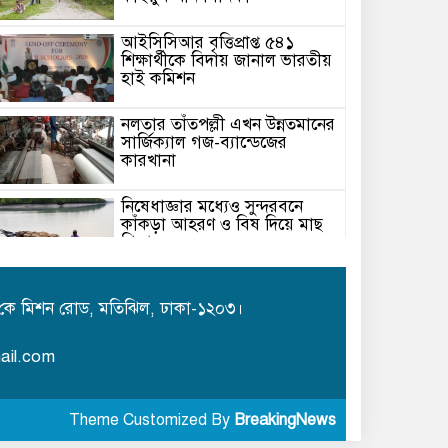
আইসিসিআর বৃত্তিপ্রাপ্ত ৫৪১
শিক্ষার্থীকে বিদায় জানাল ভারতীয়
হাই কমিশন
নলতার তাঁতপল্লী এখন উন্নতমানের
সার্জিক্যাল গজ-ব্যান্ডেজের
কারখানা
নিষেধাজ্ঞার মধ্যেও সুন্দরবনে
কাঁকড়া আহরণ ও বিষ দিয়ে মাছ
শিকার
সাধারণ স্বেচ্ছাসেবী সংস্থার
অনুকূলে এককালীন অনুদানের চেক
কে মিশন রোড, মতিঝিল, ঢাকা-১২০৩।
বিতরণ
ail.com
গোবিন্দগঞ্জে বিষধর সাপের
কামড়ে সাপুড়িয়ার মৃত্যু
Theme Customized By
BreakingNews