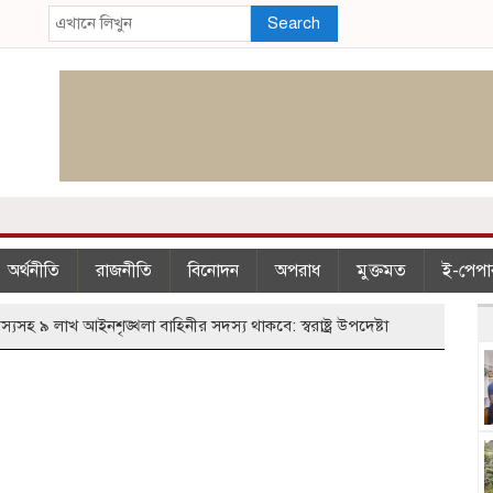
Search
অর্থনীতি
রাজনীতি
বিনোদন
অপরাধ
মুক্তমত
ই-পেপা
হ ৯ লাখ আইনশৃঙ্খলা বাহিনীর সদস্য থাকবে: স্বরাষ্ট্র উপদেষ্টা