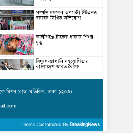
সম্পত্তি দখলের অপচেষ্টা:ইউএনও
বরাবর লিখিত অভিযোগ
কালীগঞ্জে ট্রাকের ধাক্কায় শিশুর
মৃত্যু
বিদ্যুৎ-জ্বালানি সহযোগিতায়
বাংলাদেশ-ভারত বৈঠক
মেঘনায় বিশ্ব মাতৃদুগ্ধ সপ্তাহ-২০২৬
উপলক্ষে সচেতনতামূলক কর্মসূচি
কে মিশন রোড, মতিঝিল, ঢাকা-১২০৩।
অনুষ্ঠিত
ail.com
আইএবিডির সঙ্গে ভারতীয় হাই
কমিশনারের মতবিনিময়
Theme Customized By
BreakingNews