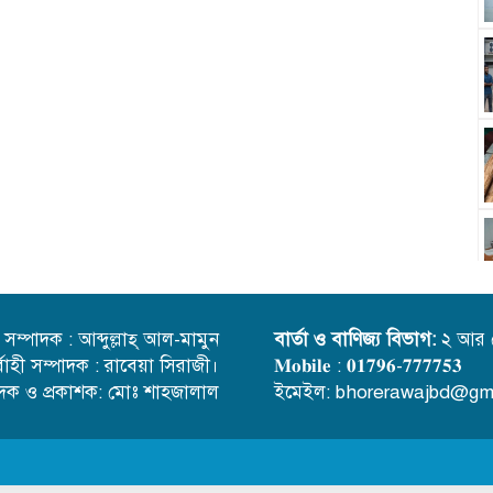
্ত সম্পাদক : আব্দুল্লাহ্ আল-মামুন
বার্তা ও বাণিজ্য বিভাগ:
২ আর 
র্বাহী সম্পাদক : রাবেয়া সিরাজী।
𝐌𝐨𝐛𝐢𝐥𝐞 : 𝟎𝟏𝟕𝟗𝟔-𝟕𝟕𝟕𝟕𝟓𝟑
াদক ও প্রকাশক: মোঃ শাহজালাল
ইমেইল: bhorerawajbd@gm