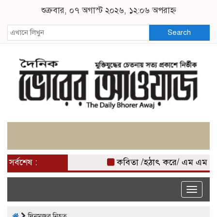
শুক্রবার, ০৭ অগাস্ট ২০২৬, ১২:০৬ অপরাহ্ন
Search
সর্বশেষ :
কবিতা /হঠাৎ করে/ এম এম মি
Toggle
naviga
দিনমজুর নিহত