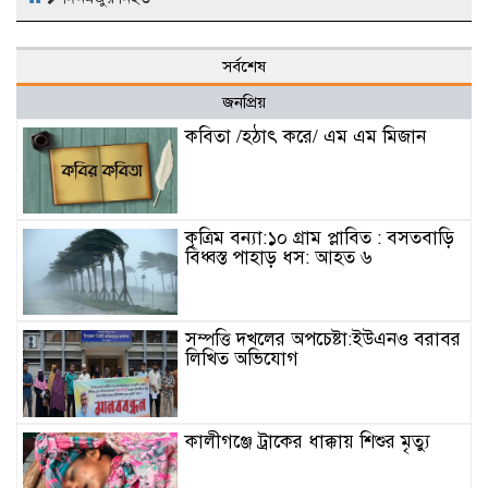
সর্বশেষ
জনপ্রিয়
কবিতা /হঠাৎ করে/ এম এম মিজান
কৃত্রিম বন্যা:১০ গ্রাম প্লাবিত : বসতবাড়ি
বিধ্বস্ত পাহাড় ধস: আহত ৬
সম্পত্তি দখলের অপচেষ্টা:ইউএনও বরাবর
লিখিত অভিযোগ
কালীগঞ্জে ট্রাকের ধাক্কায় শিশুর মৃত্যু