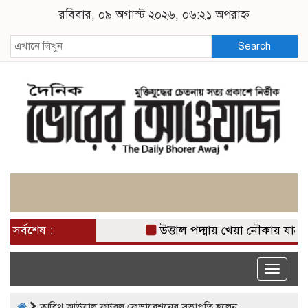
রবিবার, ০৯ অগাস্ট ২০২৬, ০৬:২১ অপরাহ্ন
Search
সর্বশেষ :
উত্তাল পদ্মায় খেয়া নৌকায় যাত্রী 
Toggle
naviga
তাবিথ আউয়াল ফুটবল ফেডারেশনের সভাপতি হলেন