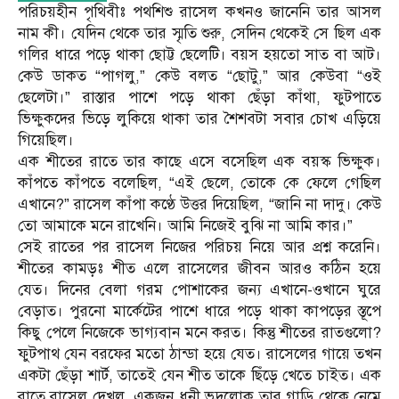
পরিচয়হীন পৃথিবীঃ পথশিশু রাসেল কখনও জানেনি তার আসল
নাম কী। যেদিন থেকে তার স্মৃতি শুরু, সেদিন থেকেই সে ছিল এক
গলির ধারে পড়ে থাকা ছোট্ট ছেলেটি। বয়স হয়তো সাত বা আট।
কেউ ডাকত “পাগলু,” কেউ বলত “ছোটু,” আর কেউবা “ওই
ছেলেটা।” রাস্তার পাশে পড়ে থাকা ছেঁড়া কাঁথা, ফুটপাতে
ভিক্ষুকদের ভিড়ে লুকিয়ে থাকা তার শৈশবটা সবার চোখ এড়িয়ে
গিয়েছিল।
এক শীতের রাতে তার কাছে এসে বসেছিল এক বয়স্ক ভিক্ষুক।
কাঁপতে কাঁপতে বলেছিল, “এই ছেলে, তোকে কে ফেলে গেছিল
এখানে?” রাসেল কাঁপা কণ্ঠে উত্তর দিয়েছিল, “জানি না দাদু। কেউ
তো আমাকে মনে রাখেনি। আমি নিজেই বুঝি না আমি কার।”
সেই রাতের পর রাসেল নিজের পরিচয় নিয়ে আর প্রশ্ন করেনি।
শীতের কামড়ঃ শীত এলে রাসেলের জীবন আরও কঠিন হয়ে
যেত। দিনের বেলা গরম পোশাকের জন্য এখানে-ওখানে ঘুরে
বেড়াত। পুরনো মার্কেটের পাশে ধারে পড়ে থাকা কাপড়ের স্তূপে
কিছু পেলে নিজেকে ভাগ্যবান মনে করত। কিন্তু শীতের রাতগুলো?
ফুটপাথ যেন বরফের মতো ঠান্ডা হয়ে যেত। রাসেলের গায়ে তখন
একটা ছেঁড়া শার্ট, তাতেই যেন শীত তাকে ছিঁড়ে খেতে চাইত। এক
রাতে রাসেল দেখল, একজন ধনী ভদ্রলোক তার গাড়ি থেকে নেমে