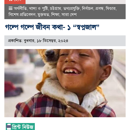
অর্থনীতি
,
খাদ্য ও পুষ্টি
,
চট্টগ্রাম
,
তথ্যপ্রযুক্তি
,
নির্বাচন
,
প্রবন্ধ
,
ফিচার
,
বিশেষ প্রতিবেদন
,
মুক্তমত
,
শিক্ষা
,
সারা দেশ
গল্পে গল্পে জীবন কথা- ১ “স্বপ্নজাল”
প্রকাশিত: বুধবার, ১৮ ডিসেম্বর, ২০২৪