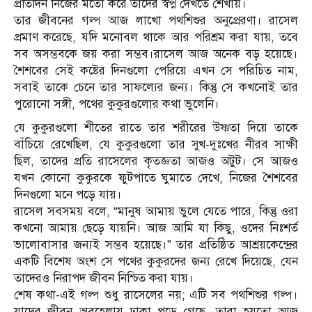
প্রতিদিন নিজের মতো করে তাদের স্বপ্ন দেখতে শেখায়।
তার জীবনের গল্প আজ লাখো পথশিশুর অনুপ্রেরণা। রাসেল
প্রমাণ করেছে, যদি মনোবল থাকে আর পরিশ্রম করা যায়, তবে
সব অসম্ভবকে জয় করা সম্ভব।রাসেল আজ অনেক বড় হয়েছে।
শৈশবের সেই কষ্টের দিনগুলো পেরিয়ে এখন সে পরিচিত নাম,
সবাই তাকে চেনে তার সাফল্যের জন্য। কিন্তু সে কখনোই তার
পুরোনো সঙ্গী, পথের কুকুরগুলোর কথা ভুলেনি।
যে কুকুরগুলো শীতের রাতে তার শরীরের উষ্ণতা দিয়ে তাকে
বাঁচিয়ে রেখেছিল, যে কুকুরগুলো তার সুখ-দুঃখের নীরব সাক্ষী
ছিল, তাদের প্রতি রাসেলের কৃতজ্ঞতা আজও অটুট। সে আজও
যখন কোনো কুকুরকে ফুটপাতে ঘুমাতে দেখে, নিজের শৈশবের
দিনগুলো মনে পড়ে যায়।
রাসেল সবসময় বলে, “মানুষ আমায় ভুলে যেতে পারে, কিন্তু ওরা
কখনো আমায় ছেড়ে যায়নি। আজ আমি যা কিছু, ওদের নিঃশর্ত
ভালোবাসার জন্যই সম্ভব হয়েছে।” তার প্রতিষ্ঠিত আশ্রয়কেন্দ্রের
একটি বিশেষ অংশ সে পথের কুকুরদের জন্য রেখে দিয়েছে, যেন
তাদেরও নিরাপদ জীবন নিশ্চিত করা যায়।
শেষ কথা-এই গল্প শুধু রাসেলের নয়; এটি সব পথশিশুর গল্প।
যাদের জীবন অবহেলায় ঢাকা পড়ে গেছে, তারা হয়তো আজ