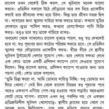
রাসেল তখন থেকেই ঠিক করল, সে ফুটবলে অনেক ভালো
করবে। প্রতিদিন সকালে উঠে দৌড়ানো আর বল নিয়ে প্র্যাকটিস
করাই তার জীবনের লক্ষ্য হয়ে উঠল। কিন্তু তার জীবন সহজ ছিল
না। খাবারের জন্য স্কুলের বাইরে কাজ করতে হতো। কখনো মুচির
দোকানে জুতা পালিশ করত, কখনো রেলস্টেশনে পানি বিক্রি
করত। তবুও তার স্বপ্ন তাকে বাঁচিয়ে রাখত।
অবহেলা থেকে সাফল্যেঃ রাসেল বুঝতে পারল, শুধু স্বপ্ন দেখলেই
হবে না; স্বপ্ন পূরণের জন্য কঠোর পরিশ্রম করতে হবে। সে প্রতিদিন
স্কুলের পরে দৌড়ানোর প্র্যাকটিস করত। ধীরে ধীরে সে স্থানীয়
ফুটবল টুর্নামেন্টে খেলার সুযোগ পেল। তার খেলার দক্ষতা দেখে
এক কোচ তাকে একটি প্রশিক্ষণ ক্যাম্পে যোগ দেওয়ার সুযোগ
দিলেন। কিন্তু রাসেল জানত, প্রশিক্ষণ ক্যাম্পে যাওয়ার জন্য তার
পয়সা নেই। কোচ তাকে বললেন,
“তুমি চিন্তা করো না, আমি তোমার দায়িত্ব নিচ্ছি। শুধু তোমার মন
দিয়ে খেলো।” সেই দিন থেকে রাসেল নিজের স্বপ্ন পূরণের পথে
আরও একধাপ এগিয়ে গেল।বড় হওয়ার পথে লড়াইঃ বছরগুলো
কেটে যেতে লাগল। রাসেল এখন শুধু পথশিশু নয়; সে একজন
প্রতিশ্রুতিশীল ফুটবল খেলোয়াড়। স্থানীয় ক্লাবের হয়ে খেলে সে
অনেক ম্যাচ জিতিয়েছে। তার নাম ছড়িয়ে পড়তে লাগল।