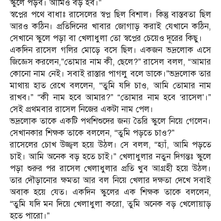
স্কুলে পড়ব। আমিও বড় হব।”
স্বপ্নের পথে বাধাঃ রাসেলের স্বপ্ন ছিল বিশাল। কিন্তু বাস্তবতা ছিল
আরও কঠিন। প্রতিদিনের খাবার জোগাড় করাই যেখানে কঠিন,
সেখানে স্কুলে পড়া বা খেলাধুলা তো স্বপ্নের চেয়েও দূরের কিছু।
একদিন রাসেল গলির মোড়ে বসে ছিল। একজন ভদ্রলোক এসে
জিজ্ঞেস করলেন,”তোমার নাম কী, ছেলে?” রাসেল বলল, “আমার
কোনো নাম নেই। সবাই রাস্তার পাগলু বলে ডাকে।”ভদ্রলোক তার
মাথায় হাত রেখে বললেন, “তুমি যদি চাও, আমি তোমার নাম
রাখব।” “কী নাম হবে আমার?” “তোমার নাম হবে ‘রাসেল’।”
সেই প্রথমবার রাসেল নিজের একটা নাম পেল।
ভদ্রলোক তাকে একটি পথশিশুদের জন্য তৈরি স্কুলে নিয়ে গেলেন।
সেখানকার শিক্ষক তাকে বললেন, “তুমি পড়তে চাও?”
রাসেলের চোখ উজ্জ্বল হয়ে উঠল। সে বলল, “হ্যাঁ, আমি পড়তে
চাই। আমি অনেক বড় হতে চাই।” খেলাধুলার নতুন দিগন্তঃ স্কুলে
পড়া শুরুর পর রাসেল খেলাধুলার প্রতি খুব আগ্রহী হয়ে উঠল।
তার দৌড়ানোর ক্ষমতা আর বল নিয়ে খেলার দক্ষতা দেখে সবাই
অবাক হয়ে যেত। একদিন স্কুলের এক শিক্ষক তাকে বললেন,
“তুমি যদি মন দিয়ে খেলাধুলা করো, তুমি অনেক বড় খেলোয়াড়
হতে পারো।”