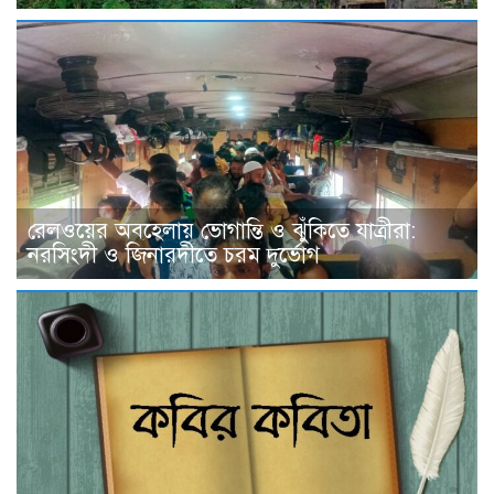
রেলওয়ের অবহেলায় ভোগান্তি ও ঝুঁকিতে যাত্রীরা:
নরসিংদী ও জিনারদীতে চরম দুর্ভোগ