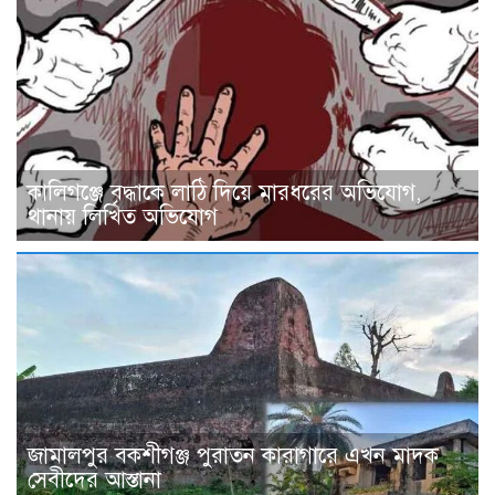
কালিগঞ্জে বৃদ্ধাকে লাঠি দিয়ে মারধরের অভিযোগ,
থানায় লিখিত অভিযোগ
জামালপুর বকশীগঞ্জ পুরাতন কারাগারে এখন মাদক
সেবীদের আস্তানা