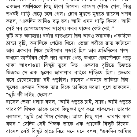
একজন পথশিশুকে কিছু টাকা দিলেন। রাসেল দৌড়ে গেল, কিন্তু
তখনই গাড়ি ছেড়ে চলে গেল। চোখ মুছতে মুছতে রাসেল শপথ
করল, “একদিন আমিও বড় হব। আমি এমন গাড়ি কিনব। আমি
সেই সব ছেলেমেয়েদের সাহায্য করব যাদের কেউ নেই।”
বৃষ্টি আর অনাহারঃ বর্ষার রাতগুলো ছিল আরও ভয়ানক। একদিকে
ঠান্ডা বৃষ্টি, অন্যদিকে পেটের খিদে। ভেজা শরীরে রাত কাটানো
আর একবার খিদে মেটানোর লড়াই ছিল তার প্রতিদিনের গল্প।
কখনো ডাস্টবিন ঘেঁটে পচা খাবার খেত, কখনো রেলস্টেশনে পড়ে
থাকা আধখাওয়া বিস্কুট তুলে নিত। একবার বৃষ্টিতে ভিজতে
ভিজতে সে এক স্কুলের জানালার বাইরে দাঁড়িয়ে ছিল। ভেতরে
বসে ছেলেমেয়েরা বই পড়ছিল। রাসেল একমনে তাকিয়ে ছিল।
স্কুলের একজন শিক্ষক তার দিকে তাকিয়ে দরজা খুলে ডাকলেন,
“তুমি কী চাইছ, ছেলে?”
রাসেল ভেজা গলায় বলল, “আমি পড়তে চাই, স্যার। আমি পড়তে
পারব?” শিক্ষক তাকে দেখে কিছুক্ষণ চুপ করে থাকলেন। তারপর
বললেন, “তুমি তো খিদে পেয়েছ। আগে কিছু খাও। তারপর কথা
বলব।” সেদিন সেই শিক্ষক তাকে এক প্যাকেট বিস্কুট দিলেন।
রাসেল সেই বিস্কুট হাতে নিয়ে মনে মনে বলল, “একদিন আমিও