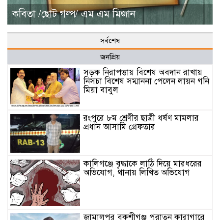
কবিতা /ছোট গল্প/ এম এম মিজান
সর্বশেষ
জনপ্রিয়
সড়ক নিরাপত্তায় বিশেষ অবদান রাখায়
নিসচা বিশেষ সম্মাননা পেলেন লায়ন গনি
মিয়া বাবুল
রংপুরে ৮ম শ্রেণীর ছাত্রী ধর্ষণ মামলার
প্রধান আসামি গ্রেফতার
কালিগঞ্জে বৃদ্ধাকে লাঠি দিয়ে মারধরের
অভিযোগ, থানায় লিখিত অভিযোগ
জামালপুর বকশীগঞ্জ পুরাতন কারাগারে