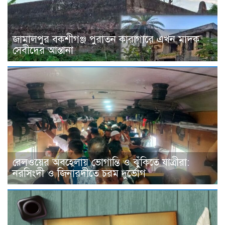
জামালপুর বকশীগঞ্জ পুরাতন কারাগারে এখন মাদক
সেবীদের আস্তানা
রেলওয়ের অবহেলায় ভোগান্তি ও ঝুঁকিতে যাত্রীরা:
নরসিংদী ও জিনারদীতে চরম দুর্ভোগ