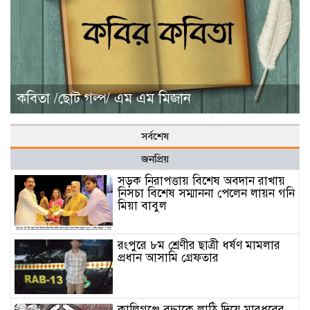
কবিতা /ছোট গল্প/ এম এম মিজান
সর্বশেষ
জনপ্রিয়
সড়ক নিরাপত্তায় বিশেষ অবদান রাখায়
নিসচা বিশেষ সম্মাননা পেলেন লায়ন গনি
মিয়া বাবুল
রংপুরে ৮ম শ্রেণীর ছাত্রী ধর্ষণ মামলার
প্রধান আসামি গ্রেফতার
কালিগঞ্জে বৃদ্ধাকে লাঠি দিয়ে মারধরের