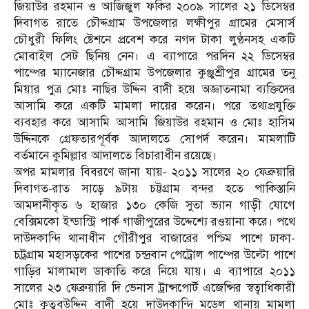
জিয়াউর রহমান ও আজিজুল ফকির ২০০৯ সালের ২১ ডিসেম্বর
দিবাগত রাতে চৌদ্দগ্রাম উপজেলার লক্ষীপুর গ্রামের মেসার্স
চৌধুরী ফিলিং ষ্টেশনে প্রবেশ করে নগদ টাকা লুণ্ঠনসহ একটি
মোবাইল সেট ছিনিয় নেন। এ ব্যাপারে পরদিন ২২ ডিসেম্বর
পাম্পের ম্যানেজার চৌদ্দগ্রাম উপজেলার কুঞ্জুশ্রীপুর গ্রামের তনু
মিয়ার পুত্র মোঃ নাছির উদ্দিন বাদী হয়ে অজ্ঞাতনামা ব্যক্তিদের
আসামি করে একটি মামলা দায়ের করেন। পরে তথ্যপ্রযুক্তি
ব্যবহার করে আসামি আসামি জিয়াউর রহমান ও মোঃ হাসিম
উদ্দিনকে গ্রেফতারপূর্বক আদালতে সোপর্দ করেন। মামলাটি
বর্তমানে কুমিল্লার আদালতে বিচারাধীন রয়েছে।
অপর মামলার বিবরণে জানা যায়- ২০১১ সালের ২০ ফেব্রুয়ারি
দিবাগত-রাত সাড়ে ৯টায় চট্টগ্রাম বন্দর হতে পাকিস্তানি
আমদানীকৃত ৬ হাজার ১৩০ কেজি সুতা ভ্যান গাড়ী যোগে
বেক্সিমকো ইন্ডাস্ট্রি পার্ক গাজীপুরের উদ্দেশ্যে রওয়ানা করে। পথে
দাউদকান্দি থানাধীন গৌরীপুর বাজারের পশ্চিম পাশে ঢাকা-
চট্রগ্রাম মহাসড়কের পাশের চন্দ্রবান পেট্রোল পাম্পের উল্টো পাশে
গাড়ির মালামাল ডাকাতি করে নিয়ে যায়। এ ব্যাপারে ২০১১
সালের ২৩ ফেব্রুয়ারি দি ভেনাস ট্রান্সপোর্ট এজেন্সির স্বত্বাধিকারী
মোঃ কুতুবউদ্দিন বাদী হয়ে দাউদকান্দি মডেল থানায় মামলা