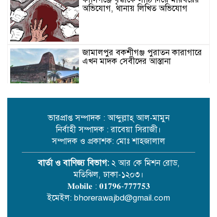
অভিযোগ, থানায় লিখিত অভিযোগ
জামালপুর বকশীগঞ্জ পুরাতন কারাগারে
এখন মাদক সেবীদের আস্তানা
রেলওয়ের অবহেলায় ভোগান্তি ও ঝুঁকিতে
যাত্রীরা: নরসিংদী ও জিনারদীতে চরম
দুর্ভোগ
ভারপ্রাপ্ত সম্পাদক : আব্দুল্লাহ্ আল-মামুন
নির্বাহী সম্পাদক : রাবেয়া সিরাজী।
সম্পাদক ও প্রকাশক: মোঃ শাহজালাল
কবিতা /ছোট গল্প/ এম এম মিজান
বার্তা ও বাণিজ্য বিভাগ:
২ আর কে মিশন রোড,
মতিঝিল, ঢাকা-১২০৩।
𝐌𝐨𝐛𝐢𝐥𝐞 : 𝟎𝟏𝟕𝟗𝟔-𝟕𝟕𝟕𝟕𝟓𝟑
বিদেশি ফলে দিনাজপুরের যুবক কামাল
ইমেইল: bhorerawajbd@gmail.com