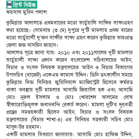
ফয়সাল মুবিন পলাশ:
কুমিল্লার আদালতে প্রথমবারের মতো ভার্চুয়ালি সাক্ষির সাক্ষ্যগ্রহণ
করা হয়েছে। সোমবার (৩ মে) দুপুরে দু’টি মামলায় প্রথম বারের
মতো ভার্চুয়ালী দু’জন সাক্ষীর সাক্ষ্য গ্রহণ করেন কুমিল্লার ভারপ্রাপ্ত
জেলা জজ নাসরিন জাহান।
আদালত সূত্রে জানা যায়- ২০১০ এবং ২০১১সালের দুটি মামলার
ভার্চুয়ালী সাক্ষ্য প্রদান করেন বাংলাদেশ সচিবালয়ের আইন,
বিচার ও সংসদ বিষয়ক মন্ত্রণালয়ের আইন ও বিচার বিভাগের
উপসচিব (বাজেট) একেএম কামাল উদ্দিন। তিনি তৎকালীন সময়ে
কুমিল্লার বিজ্ঞ সিনিয়র জুডিসিয়াল ম্যাজিস্ট্রেট হিসেবে কর্মরত
থাকা অবস্থায় দুটি মামলার আসামি জিয়াউল হক এবং আসামি
মোঃ নুরুল ইসলাম ও মোঃ খোরশেদ আলমের দোষ
স্বীকারোক্তিমূলক জবানবন্দি রেকর্ড করেন। মামলা দুটি’র দূরবর্তী
প্রন্তের সমন্বয়কারী ছিলেন আইন, বিচার ও সংসদ বিষয়ক
মন্ত্রণালয়ের (বিচার শাখা-৪) এর সিনিয়র সহকারী সচিব মোঃ
মাসুদ-উর রহমান।
একটি মামলার বিবরণে জানাযায়- আসামি মোঃ হাফিজ উদ্দিন,