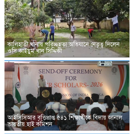
কালিহাতী থানায় পরিচ্ছন্নতা অভিযানে নেতৃত্ব দিলেন
ওসি কাইয়ুম খান সিদ্দিকী
আইসিসিআর বৃত্তিপ্রাপ্ত ৫৪১ শিক্ষার্থীকে বিদায় জানাল
ভারতীয় হাই কমিশন