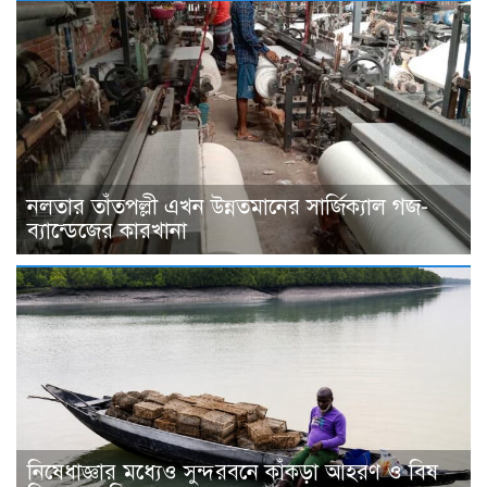
নলতার তাঁতপল্লী এখন উন্নতমানের সার্জিক্যাল গজ-
ব্যান্ডেজের কারখানা
নিষেধাজ্ঞার মধ্যেও সুন্দরবনে কাঁকড়া আহরণ ও বিষ