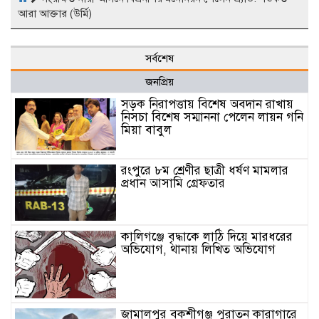
আরা আক্তার (উর্মি)
সর্বশেষ
জনপ্রিয়
সড়ক নিরাপত্তায় বিশেষ অবদান রাখায়
নিসচা বিশেষ সম্মাননা পেলেন লায়ন গনি
মিয়া বাবুল
রংপুরে ৮ম শ্রেণীর ছাত্রী ধর্ষণ মামলার
প্রধান আসামি গ্রেফতার
কালিগঞ্জে বৃদ্ধাকে লাঠি দিয়ে মারধরের
অভিযোগ, থানায় লিখিত অভিযোগ
জামালপুর বকশীগঞ্জ পুরাতন কারাগারে