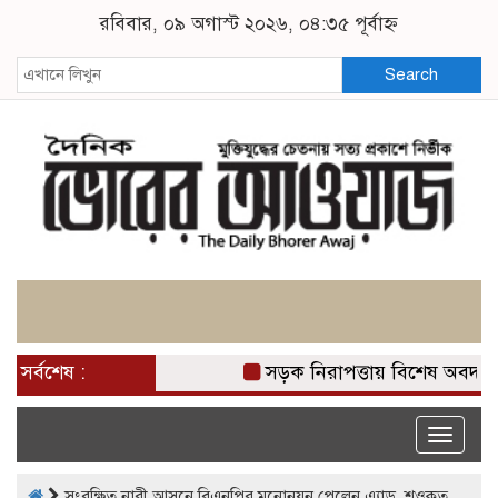
রবিবার, ০৯ অগাস্ট ২০২৬, ০৪:৩৫ পূর্বাহ্ন
Search
সর্বশেষ :
সড়ক নিরাপত্তায় বিশেষ অবদান 
Toggle
naviga
সংরক্ষিত নারী আসনে বিএনপির মনোনয়ন পেলেন এ্যাড. শওকত