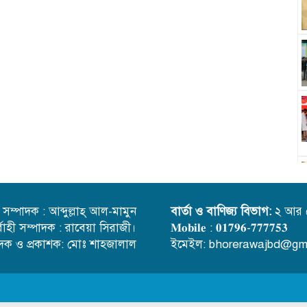
্ত সম্পাদক : আব্দুল্লাহ্ আল-মামুন
বার্তা ও বাণিজ্য বিভাগ:
২ আর 
র্বাহী সম্পাদক : রাবেয়া সিরাজী।
𝐌𝐨𝐛𝐢𝐥𝐞 : 𝟎𝟏𝟕𝟗𝟔-𝟕𝟕𝟕𝟕𝟓𝟑
াদক ও প্রকাশক: মোঃ শাহজালাল
ইমেইল: bhorerawajbd@gm