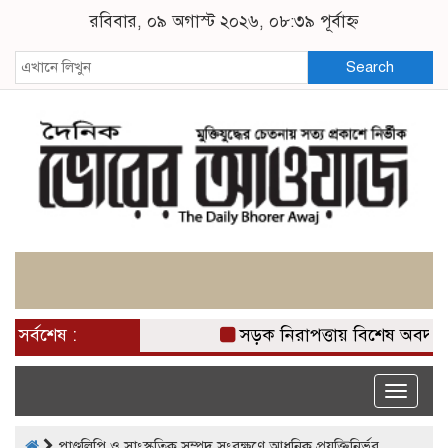
রবিবার, ০৯ অগাস্ট ২০২৬, ০৮:৩৯ পূর্বাহ্ন
Search
সর্বশেষ :
সড়ক নিরাপত্তায় বিশেষ অবদান 
Toggle
naviga
পাণ্ডুলিপি ও সাংস্কৃতিক সম্পদ সংরক্ষণে আধুনিক প্রযুক্তিনির্ভর