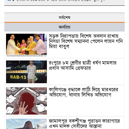
সর্বশেষ
জনপ্রিয়
সড়ক নিরাপত্তায় বিশেষ অবদান রাখায়
নিসচা বিশেষ সম্মাননা পেলেন লায়ন গনি
মিয়া বাবুল
রংপুরে ৮ম শ্রেণীর ছাত্রী ধর্ষণ মামলার
প্রধান আসামি গ্রেফতার
কালিগঞ্জে বৃদ্ধাকে লাঠি দিয়ে মারধরের
অভিযোগ, থানায় লিখিত অভিযোগ
জামালপুর বকশীগঞ্জ পুরাতন কারাগারে
এখন মাদক সেবীদের আস্তানা