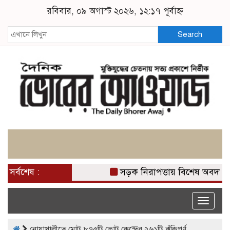
রবিবার, ০৯ অগাস্ট ২০২৬, ১২:১৭ পূর্বাহ্ন
Search
সর্বশেষ :
সড়ক নিরাপত্তায় বিশেষ অবদান র
Toggle
naviga
নোয়াখালীতে মোট ৮৭৫টি ভোট কেন্দ্রের ২৬১টি ঝুঁকিপূর্ণ