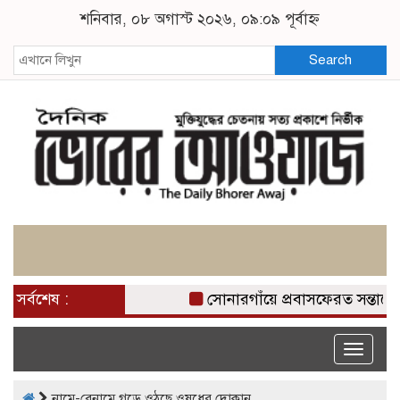
শনিবার, ০৮ অগাস্ট ২০২৬, ০৯:০৯ পূর্বাহ্ন
Search
সর্বশেষ :
সোনারগাঁয়ে প্রবাসফেরত সন্তানের
Toggle
naviga
নামে-বেনামে গড়ে ওঠছে ওষুধের দোকান