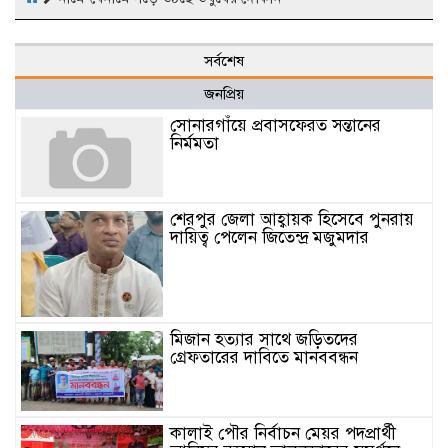
সর্বশেষ
জনপ্রিয়
সোনারগাঁয়ে প্রবাসফেরত সন্তানের
নির্মমতা
শেরপুর জেলা আহ্বায়ক হিসেবে পুনরায়
দায়িত্ব পেলেন জিতেন্দ্র মজুমদার
মিজান হত্যার সাথে জড়িতদের
গ্রেফতারের দাবিতে মানববন্ধন
কালাই পৌর নির্বাচন মেয়র পদপ্রার্থী