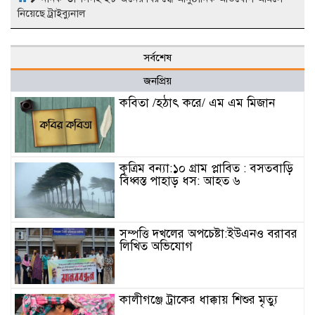
নিয়েছে ট্রাইব্যুনাল
সর্বশেষ
জনপ্রিয়
কবিতা /হঠাৎ করে/ এম এম মিজান
কৃত্রিম বন্যা:১০ গ্রাম প্লাবিত : বসতবাড়ি
বিধ্বস্ত পাহাড় ধস: আহত ৬
সম্পত্তি দখলের অপচেষ্টা:ইউএনও বরাবর
লিখিত অভিযোগ
কালীগঞ্জে ট্রাকের ধাক্কায় শিশুর মৃত্যু