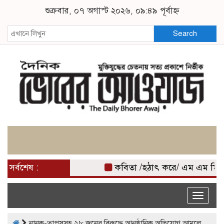
শুক্রবার, ০৭ অগাস্ট ২০২৬, ০৯:৪৯ পূর্বাহ্ন
Search
সর্বশেষ :
কবিতা /হঠাৎ করে/ এম এম মিজ
Toggle
naviga
নানক-তাপসসহ ২৮ জনের বিরুদ্ধে আনুষ্ঠানিক অভিযোগ আমলে