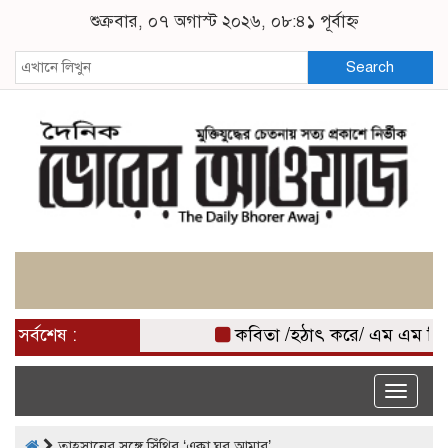
শুক্রবার, ০৭ অগাস্ট ২০২৬, ০৮:৪১ পূর্বাহ্ন
Search
সর্বশেষ :
কবিতা /হঠাৎ করে/ এম এম মি
Toggle
naviga
তাহসানের সঙ্গে সিঁথির ‘একা ঘর আমার’