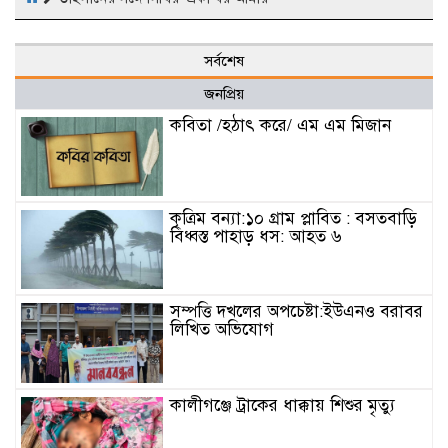
সর্বশেষ
জনপ্রিয়
কবিতা /হঠাৎ করে/ এম এম মিজান
কৃত্রিম বন্যা:১০ গ্রাম প্লাবিত : বসতবাড়ি
বিধ্বস্ত পাহাড় ধস: আহত ৬
সম্পত্তি দখলের অপচেষ্টা:ইউএনও বরাবর
লিখিত অভিযোগ
কালীগঞ্জে ট্রাকের ধাক্কায় শিশুর মৃত্যু