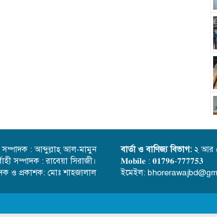
্ত সম্পাদক : আব্দুল্লাহ্ আল-মামুন
বার্তা ও বাণিজ্য বিভাগ:
২ আর 
র্বাহী সম্পাদক : রাবেয়া সিরাজী।
𝐌𝐨𝐛𝐢𝐥𝐞 : 𝟎𝟏𝟕𝟗𝟔-𝟕𝟕𝟕𝟕𝟓𝟑
াদক ও প্রকাশক: মোঃ শাহজালাল
ইমেইল: bhorerawajbd@gm