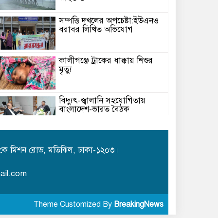
সম্পত্তি দখলের অপচেষ্টা:ইউএনও
বরাবর লিখিত অভিযোগ
কালীগঞ্জে ট্রাকের ধাক্কায় শিশুর
মৃত্যু
বিদ্যুৎ-জ্বালানি সহযোগিতায়
বাংলাদেশ-ভারত বৈঠক
মেঘনায় বিশ্ব মাতৃদুগ্ধ সপ্তাহ-২০২৬
উপলক্ষে সচেতনতামূলক কর্মসূচি
কে মিশন রোড, মতিঝিল, ঢাকা-১২০৩।
অনুষ্ঠিত
ail.com
আইএবিডির সঙ্গে ভারতীয় হাই
কমিশনারের মতবিনিময়
Theme Customized By
BreakingNews