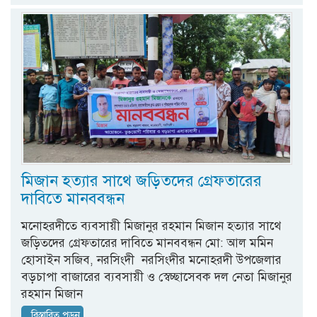
মিজান হত্যার সাথে জড়িতদের গ্রেফতারের
দাবিতে মানববন্ধন
মনোহরদীতে ব্যবসায়ী মিজানুর রহমান মিজান হত্যার সাথে
জড়িতদের গ্রেফতারের দাবিতে মানববন্ধন মো: আল মমিন
হোসাইন সজিব, নরসিংদী নরসিংদীর মনোহরদী উপজেলার
বড়চাপা বাজারের ব্যবসায়ী ও স্বেচ্ছাসেবক দল নেতা মিজানুর
রহমান মিজান
...বিস্তারিত পড়ুন