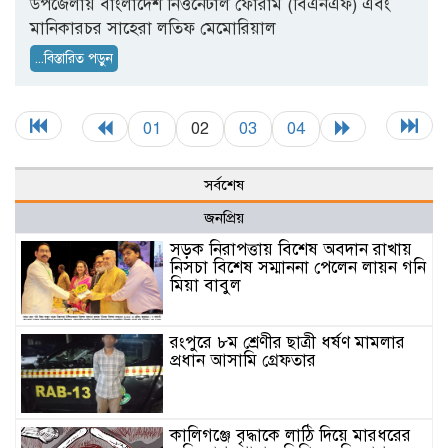
উপজেলায় বাংলাদেশ নিওনেটাল ফোরাম (বিএনএফ) এবং
মানিকারচর সাহেরা লতিফ মেমোরিয়াল
...বিস্তারিত পড়ুন
01
02
03
04
সর্বশেষ
জনপ্রিয়
সড়ক নিরাপত্তায় বিশেষ অবদান রাখায়
নিসচা বিশেষ সম্মাননা পেলেন লায়ন গনি
মিয়া বাবুল
রংপুরে ৮ম শ্রেণীর ছাত্রী ধর্ষণ মামলার
প্রধান আসামি গ্রেফতার
কালিগঞ্জে বৃদ্ধাকে লাঠি দিয়ে মারধরের