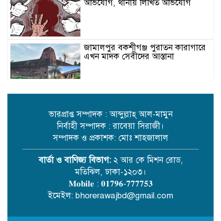
অভিযোগ, থানায় লিখিত অভিযোগ
জামালপুর বকশীগঞ্জ পুরাতন কারাগারে
এখন মাদক সেবীদের আস্তানা
রেলওয়ের অবহেলায় ভোগান্তি ও ঝুঁকিতে
যাত্রীরা: নরসিংদী ও জিনারদীতে চরম
দুর্ভোগ
ভারপ্রাপ্ত সম্পাদক : আব্দুল্লাহ্ আল-মামুন
নির্বাহী সম্পাদক : রাবেয়া সিরাজী।
সম্পাদক ও প্রকাশক: মোঃ শাহজালাল
কবিতা /ছোট গল্প/ এম এম মিজান
বার্তা ও বাণিজ্য বিভাগ:
২ আর কে মিশন রোড,
মতিঝিল, ঢাকা-১২০৩।
𝐌𝐨𝐛𝐢𝐥𝐞 : 𝟎𝟏𝟕𝟗𝟔-𝟕𝟕𝟕𝟕𝟓𝟑
বিদেশি ফলে দিনাজপুরের যুবক কামাল
ইমেইল: bhorerawajbd@gmail.com