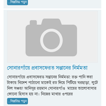
...বিস্তারিত পড়ুন
সোনারগাঁয়ে প্রবাসফেরত সন্তানের নির্মমতা
সোনারগাঁয়ে প্রবাসফেরত সন্তানের নির্মমতা: রক্ত পানি করা
টাকায় বিদেশ পাঠানো মাকেই রড দিয়ে পিটিয়ে ঘরছাড়া, লুটে
নিল সঞ্চয়! আনিসুর রহমান সোনারগাঁও মায়ের ভালোবাসার
কোনো হিসাব হয় না। নিজের মাথার ওপরের
...বিস্তারিত পড়ুন