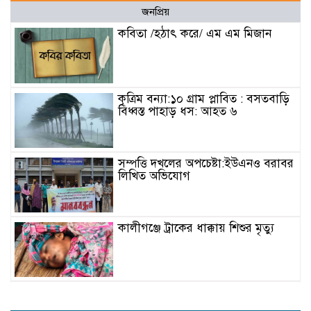
জনপ্রিয়
কবিতা /হঠাৎ করে/ এম এম মিজান
কৃত্রিম বন্যা:১০ গ্রাম প্লাবিত : বসতবাড়ি
বিধ্বস্ত পাহাড় ধস: আহত ৬
সম্পত্তি দখলের অপচেষ্টা:ইউএনও বরাবর
লিখিত অভিযোগ
কালীগঞ্জে ট্রাকের ধাক্কায় শিশুর মৃত্যু
বিদ্যুৎ-জ্বালানি সহযোগিতায় বাংলাদেশ-
ভারত বৈঠক