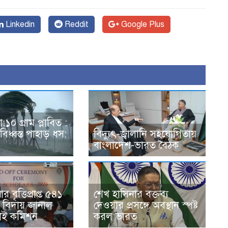
Linkedin
Reddit
Google Plus
যা:১০ গ্রাম প্লাবিত :
িধ্বস্ত পাহাড় ধস:
বিদ্যুৎ-জ্বালানি সহযোগিতায়
বাংলাদেশ-ভারত বৈঠক
বৃত্তিপ্রাপ্ত ৫৪১
শেখ হাসিনার বক্তব্য
কে বিদায় জানাল
দেওয়ার প্রসঙ্গে অবস্থান স্পষ্ট
হাই কমিশন
করল ভারত