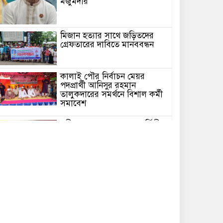
মজুমদার
মিজান হত্যার সাথে জড়িতদের
গ্রেফতারের দাবিতে মানববন্ধন
কালাই পৌর নির্বাচন মেয়র
পদপ্রার্থী আনিসুর রহমান
তালুকদারের সমর্থনে বিশাল কর্মী
সমাবেশ
রবীন্দ্রনাথের ৮৫তম মৃত্যুবার্ষিকীতে
ঢাকায় ‘ইতি রবিস্মরণে’ আয়োজন
ন্যায়বিচার ও নিরাপত্তার দাবিতে
কঠোর আন্দোলনের সূচনা
কবিতা /হঠাৎ করে/ এম এম
মিজান