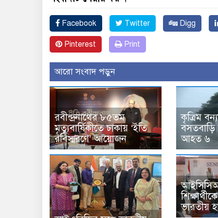
Facebook
Twitter
Digg
Pinterest
Print
আরো সংবাদ পড়ুন
রবীন্দ্রনাথের ৮৫তম
কৃত্রিম বন্
মৃত্যুবার্ষিকীতে ঢাকায় ‘ইতি
বসতবাড়ি ব
রবিস্মরণে’ আয়োজন
আহত ৬
আইসিসিআর 
শিক্ষার্থী
ভারতীয় 