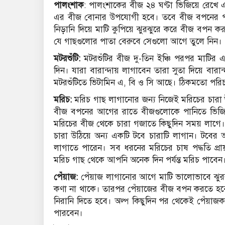
পালংশাক
: পালংশাকের বীজ ২৪ ঘণ্টা ভিজিয়ে রেখে এ
এর বীজ বোনার উপযোগী হবে। তবে বীজ বপনের পূর্ব
নিড়ানি দিয়ে মাটি কুপিয়ে ঝুরঝুরে করে বীজ বপন
যে গাছগুলোর পাতা বেরুবে সেগুলো আগে তুলে নিন।
মটরশুঁটি:
মটরশুঁটির বীজ দু-তিন ইঞ্চি পরপর মাটির
দিন। যারা বারান্দায় লাগাবেন তারা সুতা দিয়ে বারা
মটরশুঁটিতে ভিটামিন এ, বি ও সি আছে। ঠিকমতো পরিচর
মরিচ:
মরিচ গাছ লাগানোর জন্য নিজেই মরিচের চারা
বীজ বপনের আগের রাতে বীজগুলোকে পানিতে ভিজিয
মরিচের বীজ থেকে চারা গজাতে কিছুদিন সময় লাগে।
চারা উঠিয়ে অন্য একটি টবে চারাটি লাগান। টবের
লাগাতে পারেন। সব ধরনের মরিচের চাষ পদ্ধতি প
মরিচ গাছ থেকে আপনি অনেক দিন পর্যন্ত মরিচ পাবেন
পেঁয়াজ:
পেঁয়াজ লাগানোর আগে মাটি ভালোভাবে ঝুর
কণা না থাকে। তারপর পেঁয়াজের বীজ বপন করতে হবে
নিরানি দিতে হবে। অল্প কিছুদিন পর থেকেই পেঁয়াজ
পারবেন।