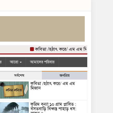
কবিতা /হঠাৎ করে/ এম এম মিজান
কৃত্রিম বন
র
আরো
আমাদের পরিবার
সর্বশেষ
জনপ্রিয়
কবিতা /হঠাৎ করে/ এম এম
মিজান
কৃত্রিম বন্যা:১০ গ্রাম প্লাবিত :
বসতবাড়ি বিধ্বস্ত পাহাড় ধস: