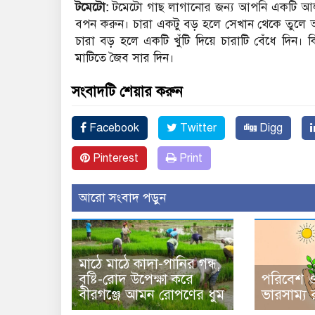
টমেটো:
টমেটো গাছ লাগানোর জন্য আপনি একটি আলা
বপন করুন। চারা একটু বড় হলে সেখান থেকে তুলে
চারা বড় হলে একটি খুঁটি দিয়ে চারাটি বেঁধে দিন
মাটিতে জৈব সার দিন।
সংবাদটি শেয়ার করুন
Facebook
Twitter
Digg
Pinterest
Print
আরো সংবাদ পড়ুন
​মাঠে মাঠে কাদা-পানির গন্ধ,
বৃষ্টি-রোদ উপেক্ষা করে
পরিবেশ ও 
বীরগঞ্জে আমন রোপণের ধুম
ভারসাম্য র