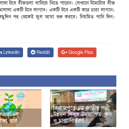
দা টবে বীজতলা বানিয়ে নিতে পারেন। সেখানে টমেটোর বীজ
 আলাদা একটি টবে লাগান। একটি টবে একটি করে চারা লাগান।
। কিছুদিন পর থেকেই ফুল আসা শুরু করবে। নিয়মিত পানি দিন।
Linkedin
Reddit
Google Plus
দিনাজপুরে ১ম জাতীয় পল্লী
প্রকৃতির
উন্নয়ন দিবস উদযাপিত: ঋণ
ক্ষা করি
ও চারা বিতরণ !