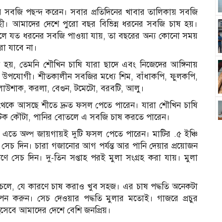
সবজি পছন্দ করেন। সবার প্রতিদিনের খাবার তালিকায় সবজি
হী। আমাদের দেশে পুরো বছর বিভিন্ন ধরনের সবজি চাষ হয়।
ালে যত ধরনের সবজি পাওয়া যায়, তা বছরের অন্য কোনো সময়
রা যাবে না।
হয়, তেমনি শৌখিন চাষি যারা ছাদে এবং নিজেদের আঙ্গিনায়
 উপযোগী। শীতকালীন সবজির মধ্যে শিম, বাঁধাকপি, ফুলকপি,
 লাউশাক, করলা, বেগুন, টমেটো, বরবটি, আলু।
থেকে আসছে শীতে দ্রুত ফসল পেতে পারেন। যারা শৌখিন চাষি
প্লাস্টিক কৌটা, পানির বোতলে এ সবজি চাষ করতে পারেন।
এতে অল্প জায়গায়ই দুটি ফসল পেতে পারেন। মাটির .৫ ইঞ্চি
েচ দিন। চারা গজানোর আগ পর্যন্ত আর পানি দেয়ার প্রয়োজন
ণে সেচ দিন। দু-তিন সপ্তাহ পরই মুলা সংগ্রহ করা যায়। মুলা
চলে, যে কারণে চাষ করাও খুব সহজ। এর চাষ পদ্ধতি অনেকটা
 করুন। সেচ দেওয়ার পদ্ধতি মুলার মতোই। গাজরে প্রচুর
সেবে আমাদের দেশে বেশি জনপ্রিয়।