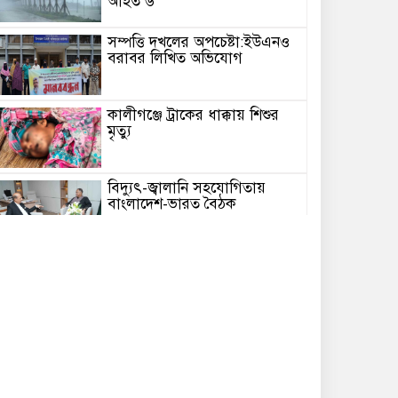
আহত ৬
সম্পত্তি দখলের অপচেষ্টা:ইউএনও
বরাবর লিখিত অভিযোগ
কালীগঞ্জে ট্রাকের ধাক্কায় শিশুর
মৃত্যু
বিদ্যুৎ-জ্বালানি সহযোগিতায়
বাংলাদেশ-ভারত বৈঠক
মেঘনায় বিশ্ব মাতৃদুগ্ধ সপ্তাহ-২০২৬
উপলক্ষে সচেতনতামূলক কর্মসূচি
অনুষ্ঠিত
আইএবিডির সঙ্গে ভারতীয় হাই
কমিশনারের মতবিনিময়