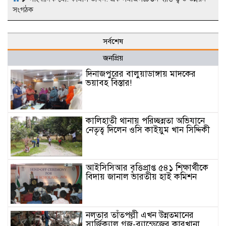
সংগঠক
সর্বশেষ
জনপ্রিয়
দিনাজপুরের বালুয়াডাঙ্গায় মাদকের
ভয়াবহ বিস্তার!
কালিহাতী থানায় পরিচ্ছন্নতা অভিযানে
নেতৃত্ব দিলেন ওসি কাইয়ুম খান সিদ্দিকী
আইসিসিআর বৃত্তিপ্রাপ্ত ৫৪১ শিক্ষার্থীকে
বিদায় জানাল ভারতীয় হাই কমিশন
নলতার তাঁতপল্লী এখন উন্নতমানের
সার্জিক্যাল গজ-ব্যান্ডেজের কারখানা