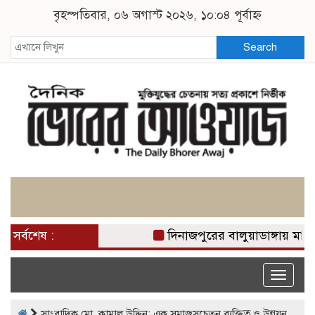
বৃহস্পতিবার, ০৬ অগাস্ট ২০২৬, ১০:০৪ পূর্বাহ্ন
Search
সর্বশেষ :
দিনাজপুরের বালুয়াডাঙ্গায় মাদক
Toggle
naviga
সাংবাদিক মো. কামাল উদ্দিন: এক সমাজসচেতন ব্যক্তিত্ব ও উন্নয়ন