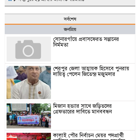
সর্বশেষ
জনপ্রিয়
সোনারগাঁয়ে প্রবাসফেরত সন্তানের
নির্মমতা
শেরপুর জেলা আহ্বায়ক হিসেবে পুনরায়
দায়িত্ব পেলেন জিতেন্দ্র মজুমদার
মিজান হত্যার সাথে জড়িতদের
গ্রেফতারের দাবিতে মানববন্ধন
কালাই পৌর নির্বাচন মেয়র পদপ্রার্থী