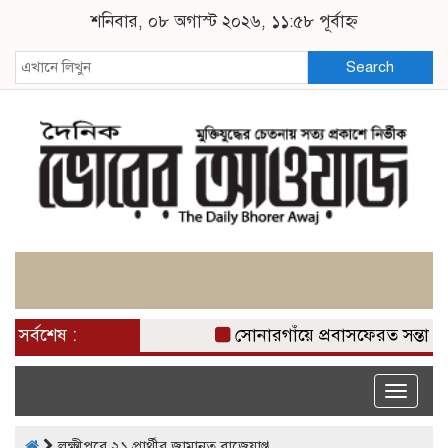
শনিবার, ০৮ অগাস্ট ২০২৬, ১১:৫৮ পূর্বাহ্ন
Search
সর্বশেষ :
সোনারগাঁয়ে প্রবাসফেরত সন্তানের
Toggle
naviga
লক্ষ্মীপুরে ২১ প্রার্থীর জামানত বাজেয়াপ্ত