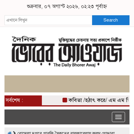
শুক্রবার, ০৭ অগাস্ট ২০২৬, ০২:২৩ পূর্বাহ্ন
Search
সর্বশেষ :
কবিতা /হঠাৎ করে/ এম এম মিজ
Toggle
naviga
রোদেলা দুপুরে পারকি সৈকতের বালুকাবেলায় কলম যোদ্ধারা