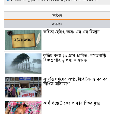
সর্বশেষ
জনপ্রিয়
কবিতা /হঠাৎ করে/ এম এম মিজান
কৃত্রিম বন্যা:১০ গ্রাম প্লাবিত : বসতবাড়ি
বিধ্বস্ত পাহাড় ধস: আহত ৬
সম্পত্তি দখলের অপচেষ্টা:ইউএনও বরাবর
লিখিত অভিযোগ
কালীগঞ্জে ট্রাকের ধাক্কায় শিশুর মৃত্যু