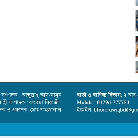
্ত সম্পাদক : আব্দুল্লাহ্ আল-মামুন
বার্তা ও বাণিজ্য বিভাগ:
২ আর 
র্বাহী সম্পাদক : রাবেয়া সিরাজী।
𝐌𝐨𝐛𝐢𝐥𝐞 : 𝟎𝟏𝟕𝟗𝟔-𝟕𝟕𝟕𝟕𝟓𝟑
াদক ও প্রকাশক: মোঃ শাহজালাল
ইমেইল: bhorerawajbd@gm