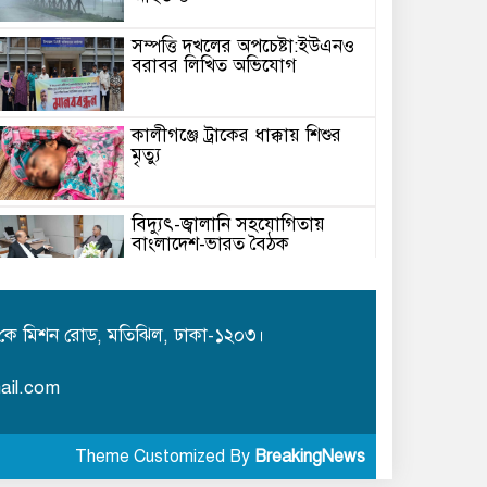
সম্পত্তি দখলের অপচেষ্টা:ইউএনও
বরাবর লিখিত অভিযোগ
কালীগঞ্জে ট্রাকের ধাক্কায় শিশুর
মৃত্যু
বিদ্যুৎ-জ্বালানি সহযোগিতায়
বাংলাদেশ-ভারত বৈঠক
মেঘনায় বিশ্ব মাতৃদুগ্ধ সপ্তাহ-২০২৬
উপলক্ষে সচেতনতামূলক কর্মসূচি
কে মিশন রোড, মতিঝিল, ঢাকা-১২০৩।
অনুষ্ঠিত
ail.com
আইএবিডির সঙ্গে ভারতীয় হাই
কমিশনারের মতবিনিময়
Theme Customized By
BreakingNews