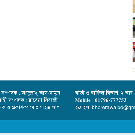
্ত সম্পাদক : আব্দুল্লাহ্ আল-মামুন
বার্তা ও বাণিজ্য বিভাগ:
২ আর 
র্বাহী সম্পাদক : রাবেয়া সিরাজী।
𝐌𝐨𝐛𝐢𝐥𝐞 : 𝟎𝟏𝟕𝟗𝟔-𝟕𝟕𝟕𝟕𝟓𝟑
াদক ও প্রকাশক: মোঃ শাহজালাল
ইমেইল: bhorerawajbd@gm