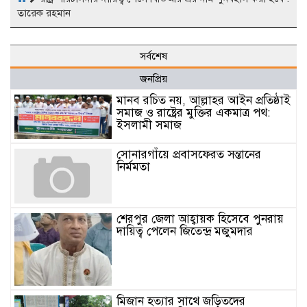
তারেক রহমান
সর্বশেষ
জনপ্রিয়
মানব রচিত নয়, আল্লাহর আইন প্রতিষ্ঠাই
সমাজ ও রাষ্ট্রের মুক্তির একমাত্র পথ:
ইসলামী সমাজ
সোনারগাঁয়ে প্রবাসফেরত সন্তানের
নির্মমতা
শেরপুর জেলা আহ্বায়ক হিসেবে পুনরায়
দায়িত্ব পেলেন জিতেন্দ্র মজুমদার
মিজান হত্যার সাথে জড়িতদের