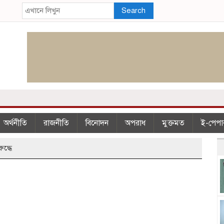
Search
অর্থনীতি
রাজনীতি
বিনোদন
অপরাধ
মুক্তমত
ই-পেপা
দ্ধে