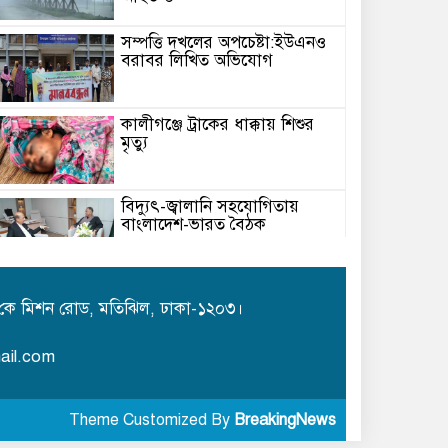
সম্পত্তি দখলের অপচেষ্টা:ইউএনও
বরাবর লিখিত অভিযোগ
কালীগঞ্জে ট্রাকের ধাক্কায় শিশুর
মৃত্যু
বিদ্যুৎ-জ্বালানি সহযোগিতায়
বাংলাদেশ-ভারত বৈঠক
মেঘনায় বিশ্ব মাতৃদুগ্ধ সপ্তাহ-২০২৬
উপলক্ষে সচেতনতামূলক কর্মসূচি
কে মিশন রোড, মতিঝিল, ঢাকা-১২০৩।
অনুষ্ঠিত
ail.com
আইএবিডির সঙ্গে ভারতীয় হাই
কমিশনারের মতবিনিময়
Theme Customized By
BreakingNews