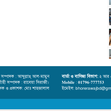
্ত সম্পাদক : আব্দুল্লাহ্ আল-মামুন
বার্তা ও বাণিজ্য বিভাগ:
২ আর 
র্বাহী সম্পাদক : রাবেয়া সিরাজী।
𝐌𝐨𝐛𝐢𝐥𝐞 : 𝟎𝟏𝟕𝟗𝟔-𝟕𝟕𝟕𝟕𝟓𝟑
াদক ও প্রকাশক: মোঃ শাহজালাল
ইমেইল: bhorerawajbd@gm