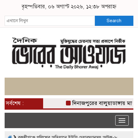
বৃহস্পতিবার, ০৬ অগাস্ট ২০২৬, ১২:৩৮ অপরাহ্ন
Search
সর্বশেষ :
দিনাজপুরের বালুয়াডাঙ্গায় মাদকে
Toggle
naviga
বকশীগঞ্জে পুলিশের অভিযানে ইউপি চেয়ারম্যানসহ আটক-৮