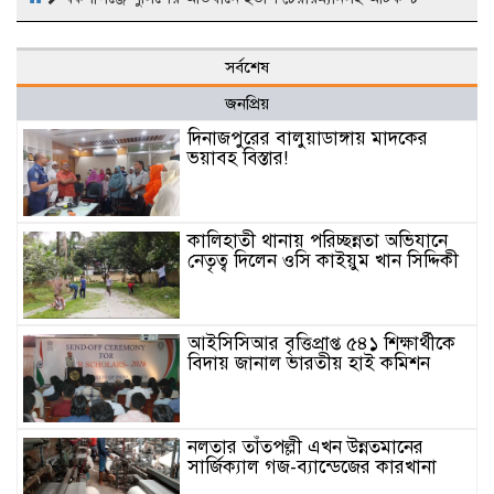
সর্বশেষ
জনপ্রিয়
দিনাজপুরের বালুয়াডাঙ্গায় মাদকের
ভয়াবহ বিস্তার!
কালিহাতী থানায় পরিচ্ছন্নতা অভিযানে
নেতৃত্ব দিলেন ওসি কাইয়ুম খান সিদ্দিকী
আইসিসিআর বৃত্তিপ্রাপ্ত ৫৪১ শিক্ষার্থীকে
বিদায় জানাল ভারতীয় হাই কমিশন
নলতার তাঁতপল্লী এখন উন্নতমানের
সার্জিক্যাল গজ-ব্যান্ডেজের কারখানা