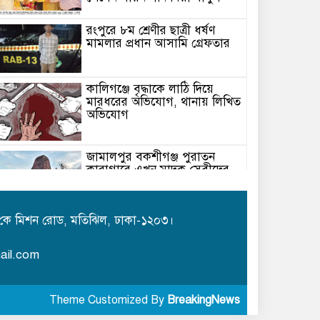
রংপুরে ৮ম শ্রেণীর ছাত্রী ধর্ষণ
মামলার প্রধান আসামি গ্রেফতার
কালিগঞ্জে বৃদ্ধাকে লাঠি দিয়ে
মারধরের অভিযোগ, থানায় লিখিত
অভিযোগ
জামালপুর বকশীগঞ্জ পুরাতন
কারাগারে এখন মাদক সেবীদের
আস্তানা
রেলওয়ের অবহেলায় ভোগান্তি ও
কে মিশন রোড, মতিঝিল, ঢাকা-১২০৩।
ঝুঁকিতে যাত্রীরা: নরসিংদী ও
জিনারদীতে চরম দুর্ভোগ
ail.com
কবিতা /ছোট গল্প/ এম এম মিজান
Theme Customized By
BreakingNews