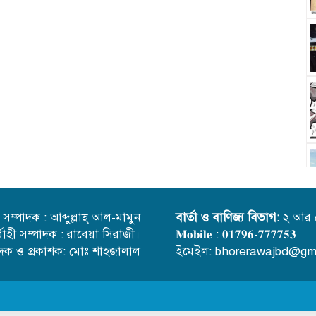
্ত সম্পাদক : আব্দুল্লাহ্ আল-মামুন
বার্তা ও বাণিজ্য বিভাগ:
২ আর 
র্বাহী সম্পাদক : রাবেয়া সিরাজী।
𝐌𝐨𝐛𝐢𝐥𝐞 : 𝟎𝟏𝟕𝟗𝟔-𝟕𝟕𝟕𝟕𝟓𝟑
াদক ও প্রকাশক: মোঃ শাহজালাল
ইমেইল: bhorerawajbd@gm