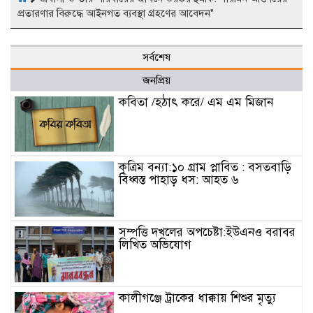
প্রতারণার বিরুদ্ধে আইনগত ব্যবস্থা গ্রহণের আবেদন"
সর্বশেষ
জনপ্রিয়
কবিতা /হঠাৎ করে/ এম এম মিজান
কৃত্রিম বন্যা:১০ গ্রাম প্লাবিত : বসতবাড়ি
বিধ্বস্ত পাহাড় ধস: আহত ৬
সম্পত্তি দখলের অপচেষ্টা:ইউএনও বরাবর
লিখিত অভিযোগ
কালীগঞ্জে ট্রাকের ধাক্কায় শিশুর মৃত্যু