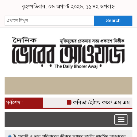
বৃহস্পতিবার, ০৬ অগাস্ট ২০২৬, ১১:৪২ অপরাহ্ন
Search
সর্বশেষ :
কবিতা /হঠাৎ করে/ এম এম মি
Toggle
naviga
প্রবাসী ও তার পরিবারের জীবনে ভয়ঙ্কর হুমকি: শারমিন আক্তারের