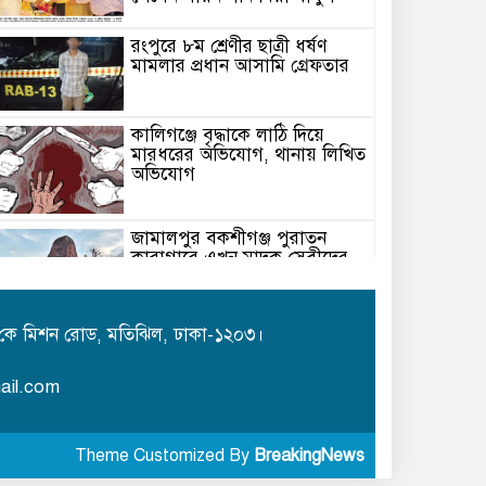
রংপুরে ৮ম শ্রেণীর ছাত্রী ধর্ষণ
মামলার প্রধান আসামি গ্রেফতার
কালিগঞ্জে বৃদ্ধাকে লাঠি দিয়ে
মারধরের অভিযোগ, থানায় লিখিত
অভিযোগ
জামালপুর বকশীগঞ্জ পুরাতন
কারাগারে এখন মাদক সেবীদের
আস্তানা
রেলওয়ের অবহেলায় ভোগান্তি ও
কে মিশন রোড, মতিঝিল, ঢাকা-১২০৩।
ঝুঁকিতে যাত্রীরা: নরসিংদী ও
জিনারদীতে চরম দুর্ভোগ
ail.com
কবিতা /ছোট গল্প/ এম এম মিজান
Theme Customized By
BreakingNews