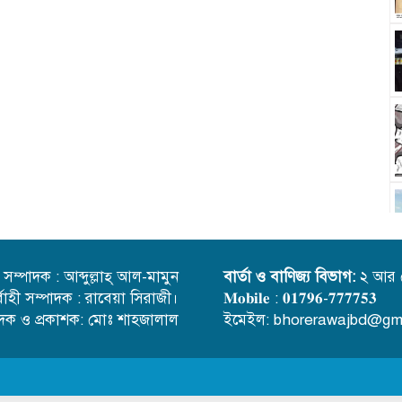
্ত সম্পাদক : আব্দুল্লাহ্ আল-মামুন
বার্তা ও বাণিজ্য বিভাগ:
২ আর 
র্বাহী সম্পাদক : রাবেয়া সিরাজী।
𝐌𝐨𝐛𝐢𝐥𝐞 : 𝟎𝟏𝟕𝟗𝟔-𝟕𝟕𝟕𝟕𝟓𝟑
াদক ও প্রকাশক: মোঃ শাহজালাল
ইমেইল: bhorerawajbd@gm