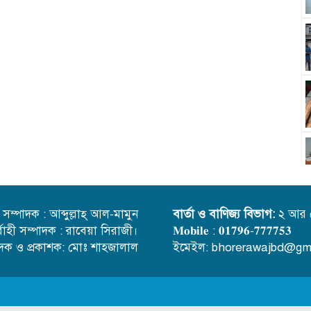
্ত সম্পাদক : আব্দুল্লাহ্ আল-মামুন
বার্তা ও বাণিজ্য বিভাগ:
২ আর 
র্বাহী সম্পাদক : রাবেয়া সিরাজী।
𝐌𝐨𝐛𝐢𝐥𝐞 : 𝟎𝟏𝟕𝟗𝟔-𝟕𝟕𝟕𝟕𝟓𝟑
াদক ও প্রকাশক: মোঃ শাহজালাল
ইমেইল: bhorerawajbd@gm