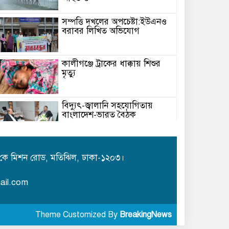
সম্পত্তি দখলের অপচেষ্টা:ইউএনও
বরাবর লিখিত অভিযোগ
কালীগঞ্জে ট্রাকের ধাক্কায় শিশুর
মৃত্যু
বিদ্যুৎ-জ্বালানি সহযোগিতায়
বাংলাদেশ-ভারত বৈঠক
মেঘনায় বিশ্ব মাতৃদুগ্ধ সপ্তাহ-২০২৬
উপলক্ষে সচেতনতামূলক কর্মসূচি
কে মিশন রোড, মতিঝিল, ঢাকা-১২০৩।
অনুষ্ঠিত
ail.com
আইএবিডির সঙ্গে ভারতীয় হাই
কমিশনারের মতবিনিময়
Theme Customized By
BreakingNews