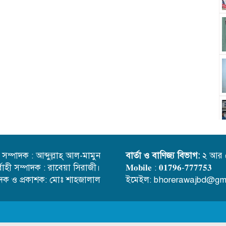
্ত সম্পাদক : আব্দুল্লাহ্ আল-মামুন
বার্তা ও বাণিজ্য বিভাগ:
২ আর 
র্বাহী সম্পাদক : রাবেয়া সিরাজী।
𝐌𝐨𝐛𝐢𝐥𝐞 : 𝟎𝟏𝟕𝟗𝟔-𝟕𝟕𝟕𝟕𝟓𝟑
াদক ও প্রকাশক: মোঃ শাহজালাল
ইমেইল: bhorerawajbd@gm