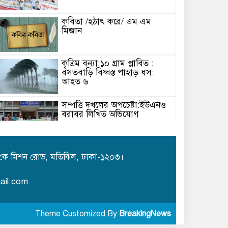
কবিতা /হঠাৎ করে/ এম এম
মিজান
কৃত্রিম বন্যা:১০ গ্রাম প্লাবিত :
বসতবাড়ি বিধ্বস্ত পাহাড় ধস:
আহত ৬
সম্পত্তি দখলের অপচেষ্টা:ইউএনও
বরাবর লিখিত অভিযোগ
কালীগঞ্জে ট্রাকের ধাক্কায় শিশুর
মৃত্যু
কে মিশন রোড, মতিঝিল, ঢাকা-১২০৩।
ail.com
বিদ্যুৎ-জ্বালানি সহযোগিতায়
বাংলাদেশ-ভারত বৈঠক
Theme Customized By
BreakingNews