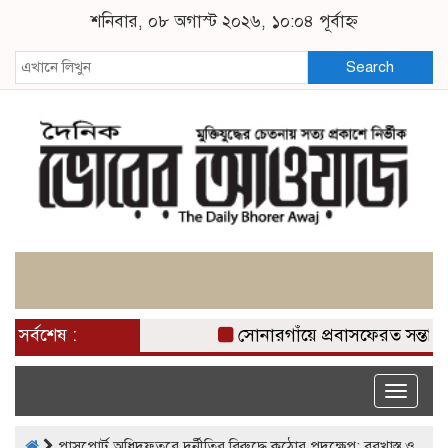
শনিবার, ০৮ অগাস্ট ২০২৬, ১০:০৪ পূর্বাহ্ন
Search
সর্বশেষ :
সোনারগাঁয়ে প্রবাসফেরত সন্তানে
Toggle
naviga
পাসপোর্ট অধিদফতরে দুর্নীতির বিরুদ্ধে কঠোর পদক্ষেপ: বরখাস্ত ও