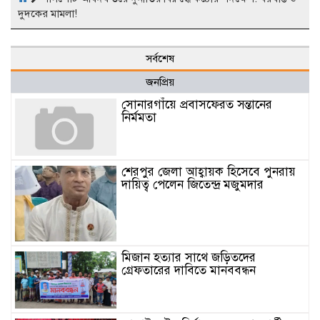
দুদকের মামলা!
সর্বশেষ
জনপ্রিয়
সোনারগাঁয়ে প্রবাসফেরত সন্তানের
নির্মমতা
শেরপুর জেলা আহ্বায়ক হিসেবে পুনরায়
দায়িত্ব পেলেন জিতেন্দ্র মজুমদার
মিজান হত্যার সাথে জড়িতদের
গ্রেফতারের দাবিতে মানববন্ধন