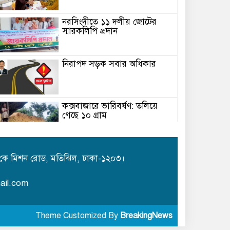
নরসিংদীতে ১১ দলীয় জোটের
স্মারকলিপি প্রদান
নিরাপদ সড়ক সবার অধিকার
কক্সবাজারে ভারিবর্ষণ: তলিয়ে
গেছে ১০ গ্রাম
রক্তস্নাত অবদান ইতিহাস চিরকাল
মনে রাখবে
কে মিশন রোড, মতিঝিল, ঢাকা-১২০৩।
ail.com
কালীগঞ্জে জামায়াতের উদ্যোগে
গণঅভ্যুত্থান দিবস পালিত
Theme Customized By
BreakingNews