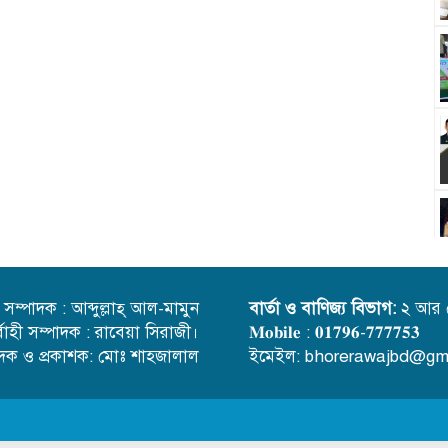
্ত সম্পাদক : আব্দুল্লাহ্ আল-মামুন
বার্তা ও বাণিজ্য বিভাগ:
২ আর 
র্বাহী সম্পাদক : রাবেয়া সিরাজী।
𝐌𝐨𝐛𝐢𝐥𝐞 : 𝟎𝟏𝟕𝟗𝟔-𝟕𝟕𝟕𝟕𝟓𝟑
াদক ও প্রকাশক: মোঃ শাহজালাল
ইমেইল: bhorerawajbd@gm