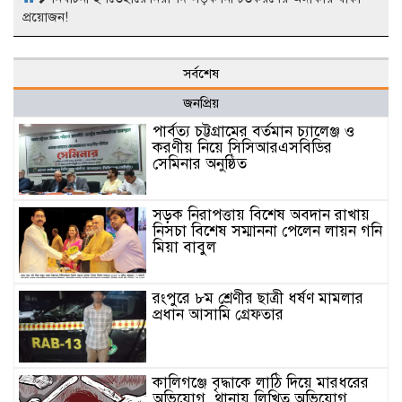
প্রয়োজন!
সর্বশেষ
জনপ্রিয়
পার্বত্য চট্টগ্রামের বর্তমান চ্যালেঞ্জ ও
করণীয় নিয়ে সিসিআরএসবিডির
সেমিনার অনুষ্ঠিত
সড়ক নিরাপত্তায় বিশেষ অবদান রাখায়
নিসচা বিশেষ সম্মাননা পেলেন লায়ন গনি
মিয়া বাবুল
রংপুরে ৮ম শ্রেণীর ছাত্রী ধর্ষণ মামলার
প্রধান আসামি গ্রেফতার
কালিগঞ্জে বৃদ্ধাকে লাঠি দিয়ে মারধরের
অভিযোগ, থানায় লিখিত অভিযোগ