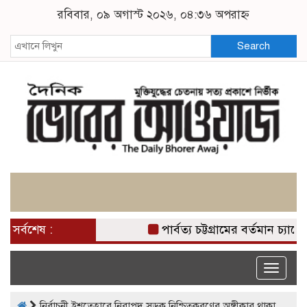
রবিবার, ০৯ অগাস্ট ২০২৬, ০৪:৩৬ অপরাহ্ন
Search
সর্বশেষ :
পার্বত্য চট্টগ্রামের বর্তমান চ্
Toggle
naviga
নির্বাচনী ইশতেহারে নিরাপদ সড়ক নিশ্চিতকরণের অঙ্গীকার থাকা