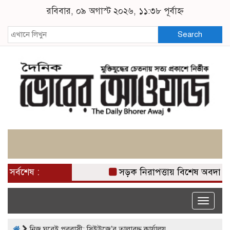
রবিবার, ০৯ অগাস্ট ২০২৬, ১১:৩৮ পূর্বাহ্ন
Search
সর্বশেষ :
সড়ক নিরাপত্তায় বিশেষ অবদান র
Toggle
naviga
নিজ ঘরেই পরবাসী: সিইউজে’র তালাবদ্ধ কার্যালয়