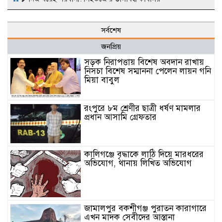
সর্বশেষ
জনপ্রিয়
সড়ক নিরাপত্তায় বিশেষ অবদান রাখায়
নিসচা বিশেষ সম্মাননা পেলেন লায়ন গনি
মিয়া বাবুল
রংপুরে ৮ম শ্রেণীর ছাত্রী ধর্ষণ মামলার
প্রধান আসামি গ্রেফতার
কালিগঞ্জে বৃদ্ধাকে লাঠি দিয়ে মারধরের
অভিযোগ, থানায় লিখিত অভিযোগ
জামালপুর বকশীগঞ্জ পুরাতন কারাগারে
এখন মাদক সেবীদের আস্তানা